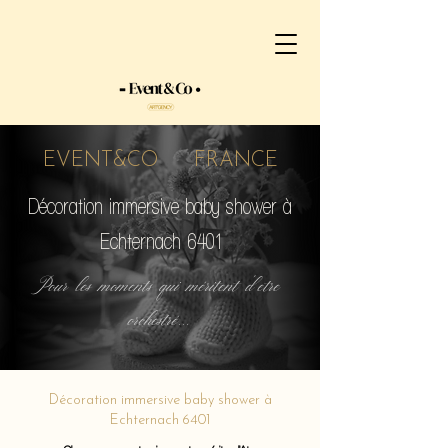
EVENT&CO FRANCE
Décoration immersive baby shower à
Echternach 6401
Pour les moments qui méritent d'etre
orchestré...
Décoration immersive baby shower à
Echternach 6401