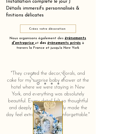
Installation complète le jour J
Détails immersifs personnalisés &
finitions délicates
Créez votre décoration
Nous organisons également des
évènements
d'entreprise
et
des
évènements privés
à
travers la France et jusqu'a New York
"They created the decor, florals, and
cake for my surprise baby shower at the
hotel where we were staying in New
York, and everything was absolutely
beautiful. Every detail felt so thoughtful
and deeply touching. It truly made the
day feel extra special and unforgettable."
KERSTIN HAHN