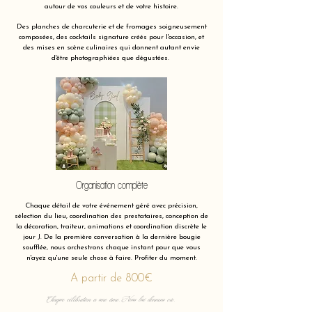
autour de vos couleurs et de votre histoire.
Des planches de charcuterie et de fromages soigneusement
composées, des cocktails signature créés pour l'occasion, et
des mises en scène culinaires qui donnent autant envie
d'être photographiées que dégustées.
Organisation complète
Chaque détail de votre événement géré avec précision,
sélection du lieu, coordination des prestataires, conception de
la décoration, traiteur, animations et coordination discrète le
jour J. De la première conversation à la dernière bougie
soufflée, nous orchestrons chaque instant pour que vous
n'ayez qu'une seule chose à faire. Profiter du moment.
A partir de 800€
Chaque célébration a une âme. Nous lui donnons vie.