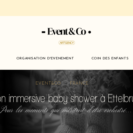
ORGANISATION D'EVENEMENT
COIN DES ENFANTS
EVENT&CO FRANCE
on immersive baby shower à Ettelb
Pour les moments qui méritent d'etre orchestré...