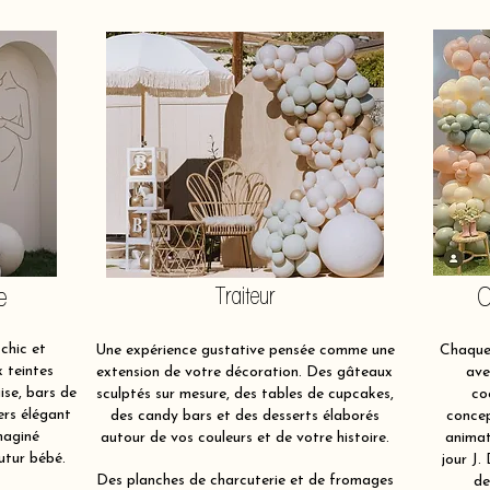
e
Traiteur
O
chic et
Une expérience gustative pensée comme une
Chaque 
x teintes
extension de votre décoration. Des gâteaux
ave
ise, bars de
sculptés sur mesure, des tables de cupcakes,
co
ers élégant
des candy bars et des desserts élaborés
concep
maginé
autour de vos couleurs et de votre histoire.
animat
utur bébé.
jour J.
Des planches de charcuterie et de fromages
de