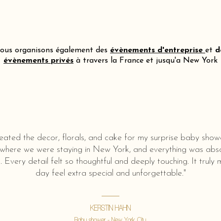
ous organisons également des
évènements d'entreprise
et
d
évènements privés
à travers la France et jusqu'a New York
eated the decor, florals, and cake for my surprise baby show
 where we were staying in New York, and everything was abso
l. Every detail felt so thoughtful and deeply touching. It truly
day feel extra special and unforgettable."
KERSTIN HAHN
Baby shower - New York City