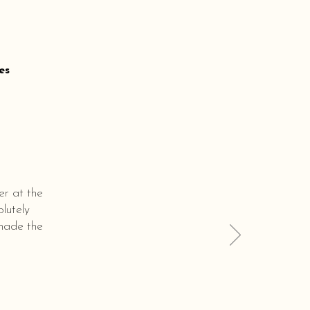
es
er at the
lutely
 made the