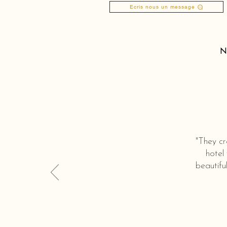
Ecris nous un message
N
"They cr
hotel
beautifu