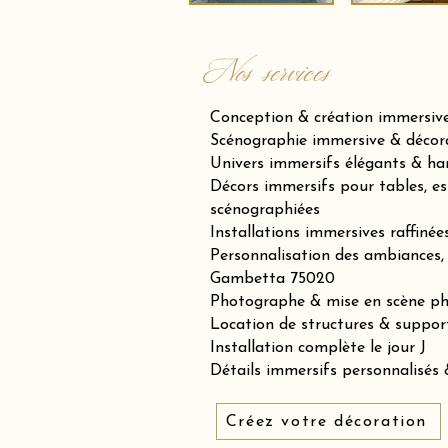
Nos services
Conception & création immersiv
Scénographie immersive & décora
Univers immersifs élégants & h
Décors immersifs pour tables, es
scénographiées
Installations immersives raffiné
Personnalisation des ambiances, 
Gambetta 75020
Photographe & mise en scène p
Location de structures & suppor
Installation complète le jour J
Détails immersifs personnalisés &
Créez votre décoration