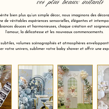
vos plus beaux instants
ite bien plus qu’un simple décor, nous imaginons des décora
 de véritables expériences sensorielles, élégantes et intempor
biances douces et harmonieuses, chaque création est soigneu
l’amour, la délicatesse et les nouveaux commencements.
s subtiles, volumes scénographiés et atmosphères enveloppan
ter votre univers, sublimer votre baby shower et offrir une e