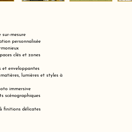
e sur-mesure
tion personnalisée
armonieux
paces clés et zones
es et enveloppantes
matières, lumières et styles à
hoto immersive
ts scénographiques
 finitions délicates