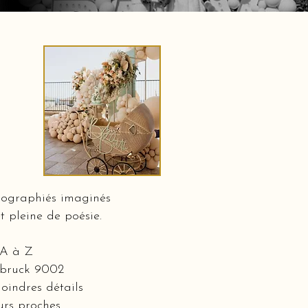
nographiés imaginés
t pleine de poésie.
 A à Z
elbruck 9002
oindres détails
eurs proches