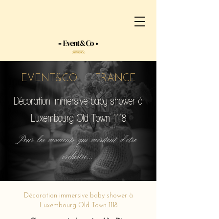
EVENT&CO FRANCE
Décoration immersive baby shower à
Luxembourg Old Town 1118
Pour les moments qui méritent d'etre
orchestré...
Décoration immersive baby shower à
Luxembourg Old Town 1118