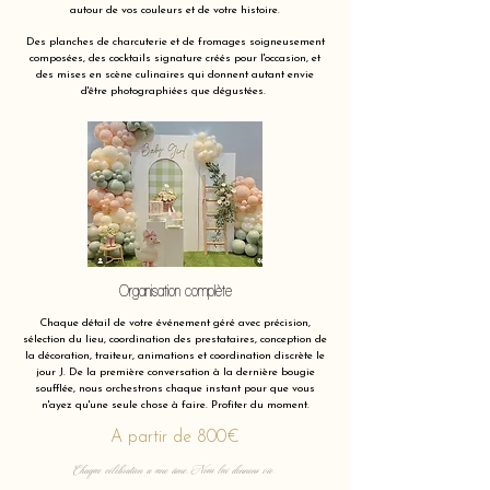
autour de vos couleurs et de votre histoire.
Des planches de charcuterie et de fromages soigneusement
composées, des cocktails signature créés pour l'occasion, et
des mises en scène culinaires qui donnent autant envie
d'être photographiées que dégustées.
Organisation complète
Chaque détail de votre événement géré avec précision,
sélection du lieu, coordination des prestataires, conception de
la décoration, traiteur, animations et coordination discrète le
jour J. De la première conversation à la dernière bougie
soufflée, nous orchestrons chaque instant pour que vous
n'ayez qu'une seule chose à faire. Profiter du moment.
A partir de 800€
Chaque célébration a une âme. Nous lui donnons vie.