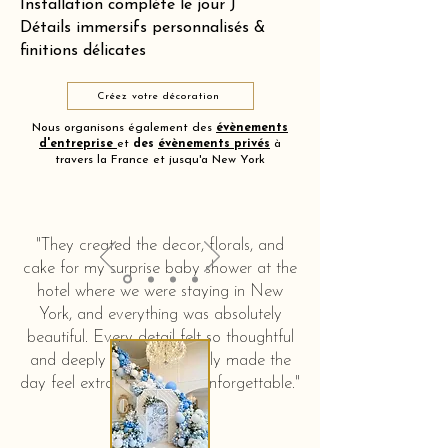
Installation complète le jour J
Détails immersifs personnalisés &
finitions délicates
Créez votre décoration
Nous organisons également des
évènements
d'entreprise
et
des
évènements privés
à
travers la France et jusqu'a New York
"They created the decor, florals, and
cake for my surprise baby shower at the
hotel where we were staying in New
York, and everything was absolutely
beautiful. Every detail felt so thoughtful
and deeply touching. It truly made the
day feel extra special and unforgettable."
KERSTIN HAHN