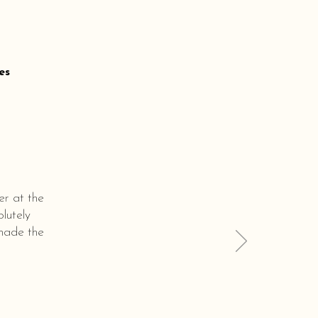
es
er at the
lutely
 made the