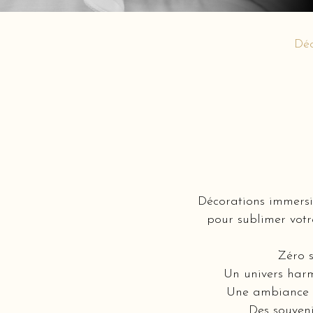
Déc
Décorations immersi
pour sublimer votr
Zéro s
Un univers harm
Une ambiance i
Des souveni