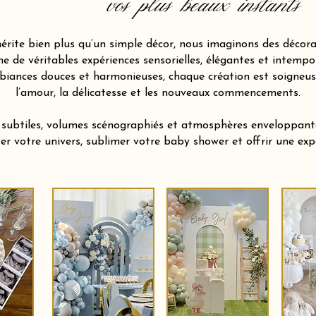
vos plus beaux instants
ite bien plus qu’un simple décor, nous imaginons des décora
 de véritables expériences sensorielles, élégantes et intempor
biances douces et harmonieuses, chaque création est soigneu
l’amour, la délicatesse et les nouveaux commencements.
s subtiles, volumes scénographiés et atmosphères enveloppan
ter votre univers, sublimer votre baby shower et offrir une e