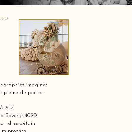
4020
nographiés imaginés
t pleine de poésie.
 A à Z
 la Boverie 4020
oindres détails
eurs proches