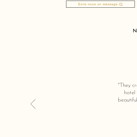
Ecris nous un message
N
"They cr
hotel
beautifu