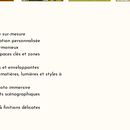
e sur-mesure
tion personnalisée
armonieux
paces clés et zones
es et enveloppantes
matières, lumières et styles à
hoto immersive
ts scénographiques
 finitions délicates