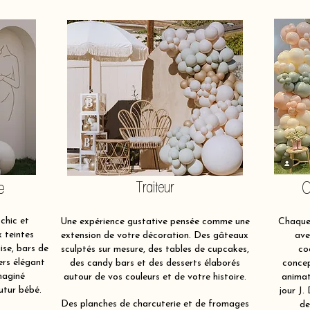
e
Traiteur
O
chic et
Une expérience gustative pensée comme une
Chaque 
x teintes
extension de votre décoration. Des gâteaux
ave
ise, bars de
sculptés sur mesure, des tables de cupcakes,
co
ers élégant
des candy bars et des desserts élaborés
concep
maginé
autour de vos couleurs et de votre histoire.
animat
utur bébé.
jour J.
Des planches de charcuterie et de fromages
de