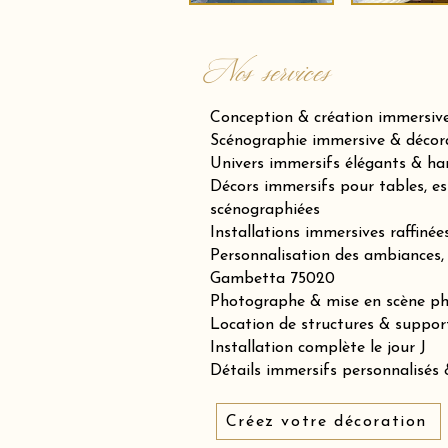
Nos services
Conception & création immersiv
Scénographie immersive & décora
Univers immersifs élégants & h
Décors immersifs pour tables, es
scénographiées
Installations immersives raffiné
Personnalisation des ambiances, 
Gambetta 75020
Photographe & mise en scène p
Location de structures & suppor
Installation complète le jour J
Détails immersifs personnalisés &
Créez votre décoration