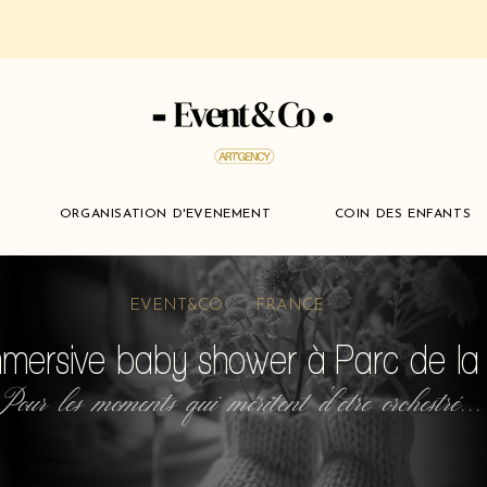
ORGANISATION D'EVENEMENT
COIN DES ENFANTS
EVENT&CO FRANCE
mmersive baby shower à Parc de la
Pour les moments qui méritent d'etre orchestré...