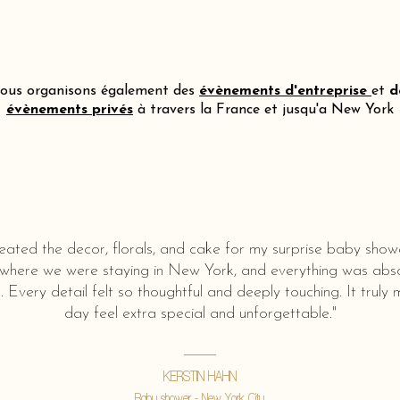
ous organisons également des
évènements d'entreprise
et
d
évènements privés
à travers la France et jusqu'a New York
eated the decor, florals, and cake for my surprise baby show
 where we were staying in New York, and everything was abso
l. Every detail felt so thoughtful and deeply touching. It truly
day feel extra special and unforgettable."
KERSTIN HAHN
Baby shower - New York City