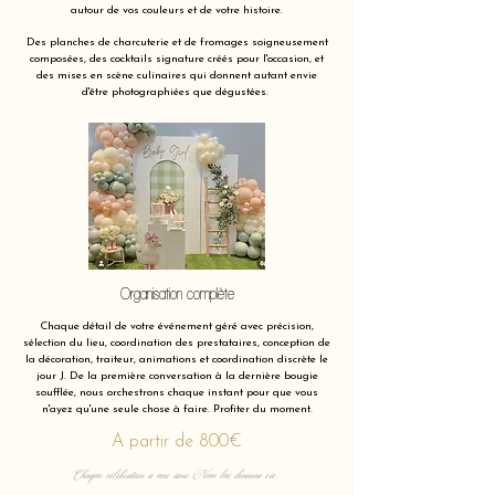
autour de vos couleurs et de votre histoire.
Des planches de charcuterie et de fromages soigneusement
composées, des cocktails signature créés pour l'occasion, et
des mises en scène culinaires qui donnent autant envie
d'être photographiées que dégustées.
Organisation complète
Chaque détail de votre événement géré avec précision,
sélection du lieu, coordination des prestataires, conception de
la décoration, traiteur, animations et coordination discrète le
jour J. De la première conversation à la dernière bougie
soufflée, nous orchestrons chaque instant pour que vous
n'ayez qu'une seule chose à faire. Profiter du moment.
A partir de 800€
Chaque célébration a une âme. Nous lui donnons vie.