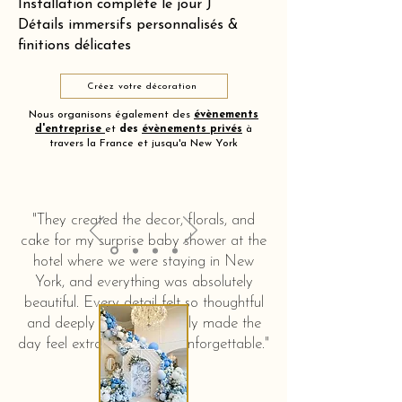
Installation complète le jour J
Détails immersifs personnalisés &
finitions délicates
Créez votre décoration
Nous organisons également des
évènements
d'entreprise
et
des
évènements privés
à
travers la France et jusqu'a New York
"They created the decor, florals, and
cake for my surprise baby shower at the
hotel where we were staying in New
York, and everything was absolutely
beautiful. Every detail felt so thoughtful
and deeply touching. It truly made the
day feel extra special and unforgettable."
KERSTIN HAHN