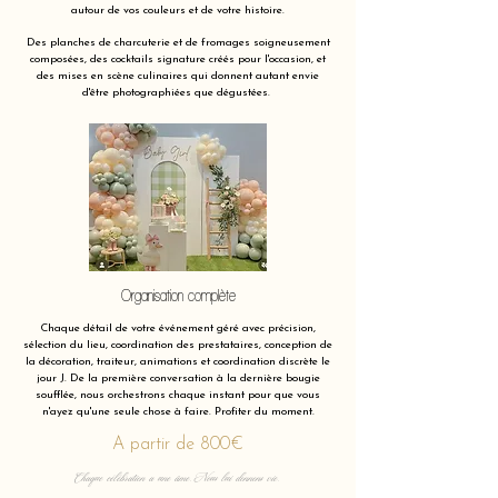
autour de vos couleurs et de votre histoire.
Des planches de charcuterie et de fromages soigneusement
composées, des cocktails signature créés pour l'occasion, et
des mises en scène culinaires qui donnent autant envie
d'être photographiées que dégustées.
Organisation complète
Chaque détail de votre événement géré avec précision,
sélection du lieu, coordination des prestataires, conception de
la décoration, traiteur, animations et coordination discrète le
jour J. De la première conversation à la dernière bougie
soufflée, nous orchestrons chaque instant pour que vous
n'ayez qu'une seule chose à faire. Profiter du moment.
A partir de 800€
Chaque célébration a une âme. Nous lui donnons vie.