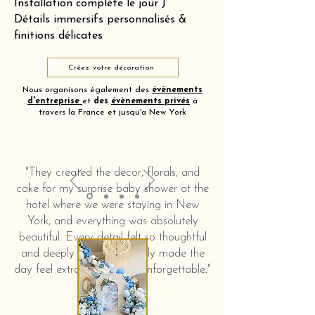
Installation complète le jour J
Détails immersifs personnalisés &
finitions délicates
Créez votre décoration
Nous organisons également des
évènements
d'entreprise
et
des
évènements privés
à
travers la France et jusqu'a New York
"They created the decor, florals, and
cake for my surprise baby shower at the
hotel where we were staying in New
York, and everything was absolutely
beautiful. Every detail felt so thoughtful
and deeply touching. It truly made the
day feel extra special and unforgettable."
KERSTIN HAHN