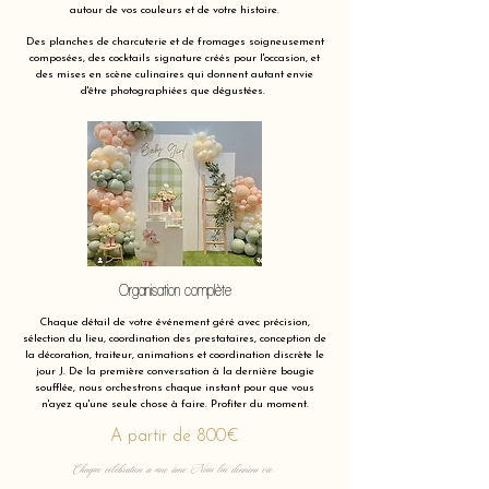
autour de vos couleurs et de votre histoire.
Des planches de charcuterie et de fromages soigneusement
composées, des cocktails signature créés pour l'occasion, et
des mises en scène culinaires qui donnent autant envie
d'être photographiées que dégustées.
Organisation complète
Chaque détail de votre événement géré avec précision,
sélection du lieu, coordination des prestataires, conception de
la décoration, traiteur, animations et coordination discrète le
jour J. De la première conversation à la dernière bougie
soufflée, nous orchestrons chaque instant pour que vous
n'ayez qu'une seule chose à faire. Profiter du moment.
A partir de 800€
Chaque célébration a une âme. Nous lui donnons vie.