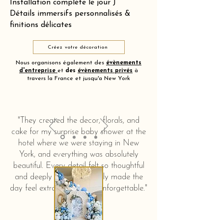
Installation complète le jour J
Détails immersifs personnalisés &
finitions délicates
Créez votre décoration
Nous organisons également des
évènements
d'entreprise
et
des
évènements privés
à
travers la France et jusqu'a New York
"They created the decor, florals, and
cake for my surprise baby shower at the
hotel where we were staying in New
York, and everything was absolutely
beautiful. Every detail felt so thoughtful
and deeply touching. It truly made the
day feel extra special and unforgettable."
KERSTIN HAHN