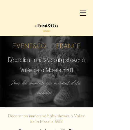
EVENT&CO FRANCE
Décoration immersive baby shower à
Vallée de la Moselle 5501
Pour les moments qui méritent d'etre
orchestré...
Décoration immersive baby shower à Vallée
de la Moselle 5501