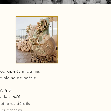
nographiés imaginés
t pleine de poésie.
 A à Z
ianden 9401
oindres détails
eurs proches