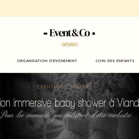
ORGANISATION D'EVENEMENT
COIN DES ENFANTS
EVENT&CO FRANCE
ion immersive baby shower à Vian
Pour les moments qui méritent d'etre orchestré...