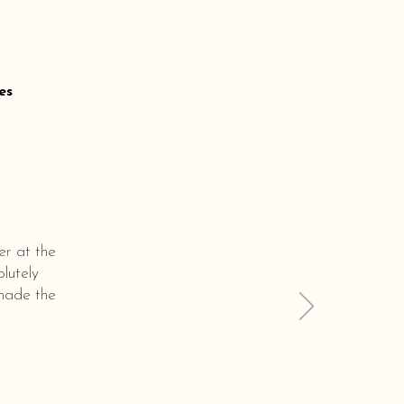
es
er at the
lutely
 made the