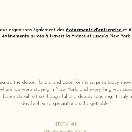
ous organisons également des
évènements d'entreprise
et
d
évènements privés
à travers la France et jusqu'a New York
eated the decor, florals, and cake for my surprise baby show
 where we were staying in New York, and everything was abso
l. Every detail felt so thoughtful and deeply touching. It truly
day feel extra special and unforgettable."
KERSTIN HAHN
Baby shower - New York City