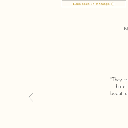
Ecris nous un message
N
"They cr
hotel
beautifu