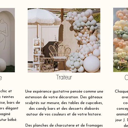
e
Traiteur
O
chic et
Une expérience gustative pensée comme une
Chaque 
x teintes
extension de votre décoration. Des gâteaux
ave
ise, bars de
sculptés sur mesure, des tables de cupcakes,
co
ers élégant
des candy bars et des desserts élaborés
concep
maginé
autour de vos couleurs et de votre histoire.
animat
utur bébé.
jour J.
Des planches de charcuterie et de fromages
de