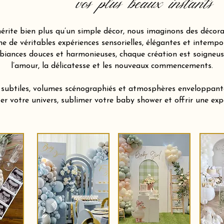
vos plus beaux instants
ite bien plus qu’un simple décor, nous imaginons des décora
 de véritables expériences sensorielles, élégantes et intempor
biances douces et harmonieuses, chaque création est soigneu
l’amour, la délicatesse et les nouveaux commencements.
s subtiles, volumes scénographiés et atmosphères enveloppan
ter votre univers, sublimer votre baby shower et offrir une e