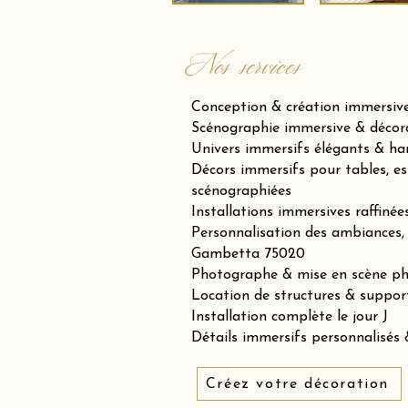
Nos services
Conception & création immersiv
Scénographie immersive & décora
Univers immersifs élégants & h
Décors immersifs pour tables, es
scénographiées
Installations immersives raffiné
Personnalisation des ambiances, 
Gambetta 75020
Photographe & mise en scène p
Location de structures & suppor
Installation complète le jour J
Détails immersifs personnalisés &
Créez votre décoration