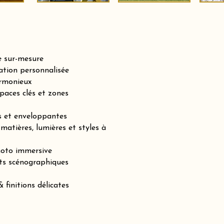
e sur-mesure
tion personnalisée
armonieux
paces clés et zones
es et enveloppantes
matières, lumières et styles à
hoto immersive
ts scénographiques
 finitions délicates