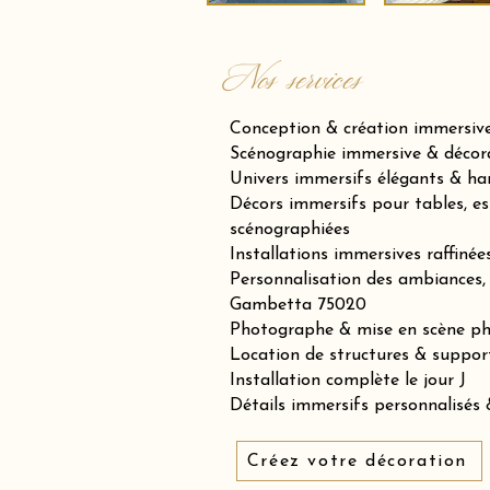
Nos services
Conception & création immersiv
Scénographie immersive & décora
Univers immersifs élégants & h
Décors immersifs pour tables, es
scénographiées
Installations immersives raffiné
Personnalisation des ambiances, 
Gambetta 75020
Photographe & mise en scène p
Location de structures & suppor
Installation complète le jour J
Détails immersifs personnalisés &
Créez votre décoration