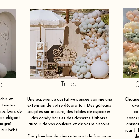
e
Traiteur
O
chic et
Une expérience gustative pensée comme une
Chaque 
x teintes
extension de votre décoration. Des gâteaux
ave
ise, bars de
sculptés sur mesure, des tables de cupcakes,
co
ers élégant
des candy bars et des desserts élaborés
concep
maginé
autour de vos couleurs et de votre histoire.
animat
utur bébé.
jour J.
Des planches de charcuterie et de fromages
de