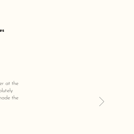
es
er at the
lutely
 made the