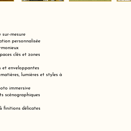
e sur-mesure
tion personnalisée
armonieux
paces clés et zones
es et enveloppantes
matières, lumières et styles à
hoto immersive
ts scénographiques
 finitions délicates