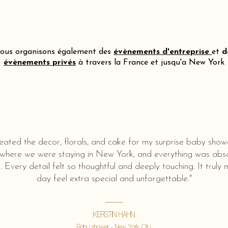
ous organisons également des
évènements d'entreprise
et
d
évènements privés
à travers la France et jusqu'a New York
eated the decor, florals, and cake for my surprise baby show
 where we were staying in New York, and everything was abso
l. Every detail felt so thoughtful and deeply touching. It truly
day feel extra special and unforgettable."
KERSTIN HAHN
Baby shower - New York City