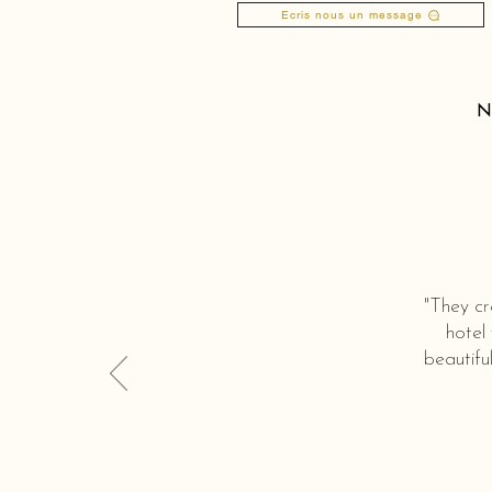
Ecris nous un message
N
"They cr
hotel
beautifu