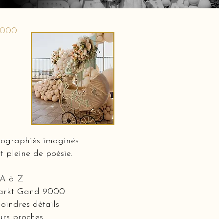
9000
nographiés imaginés
t pleine de poésie.
 A à Z
gmarkt Gand 9000
oindres détails
eurs proches