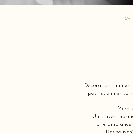
Déc
Décorations immersi
pour sublimer votr
Zéro s
Un univers harmo
Une ambiance i
Des souveni