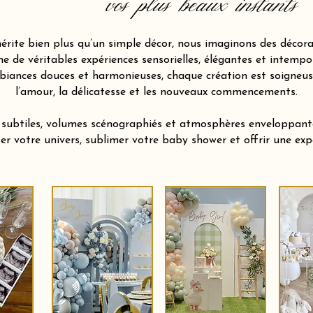
vos plus beaux instants
ite bien plus qu’un simple décor, nous imaginons des décora
 de véritables expériences sensorielles, élégantes et intempor
biances douces et harmonieuses, chaque création est soigneu
l’amour, la délicatesse et les nouveaux commencements.
s subtiles, volumes scénographiés et atmosphères enveloppan
ter votre univers, sublimer votre baby shower et offrir une e