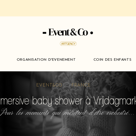
ORGANISATION D'EVENEMENT
COIN DES ENFANTS
EVENT&CO FRANCE
mmersive baby shower à Vrijdagma
Pour les moments qui méritent d'etre orchestré...