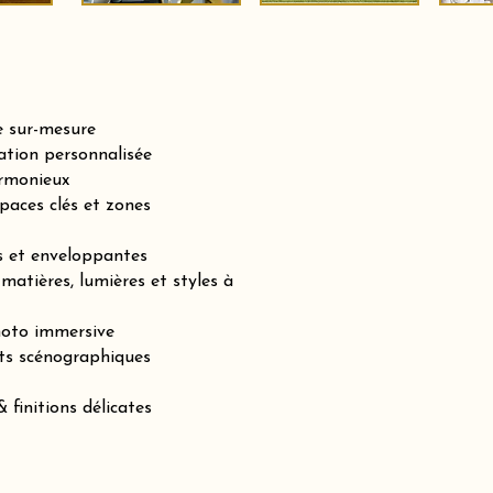
e sur-mesure
tion personnalisée
armonieux
paces clés et zones
es et enveloppantes
matières, lumières et styles à
hoto immersive
ts scénographiques
 finitions délicates