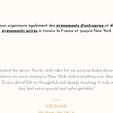
ous organisons également des
évènements d'entreprise
et
d
évènements privés
à travers la France et jusqu'a New York
eated the decor, florals, and cake for my surprise baby show
 where we were staying in New York, and everything was abso
l. Every detail felt so thoughtful and deeply touching. It truly
day feel extra special and unforgettable."
KERSTIN HAHN
Baby shower - New York City