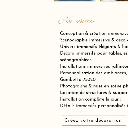
Nos services
Conception & création immersiv
Scénographie immersive & décora
Univers immersifs élégants & h
Décors immersifs pour tables, es
scénographiées
Installations immersives raffiné
Personnalisation des ambiances, 
Gambetta 75020
Photographe & mise en scène p
Location de structures & suppor
Installation complète le jour J
Détails immersifs personnalisés &
Créez votre décoration