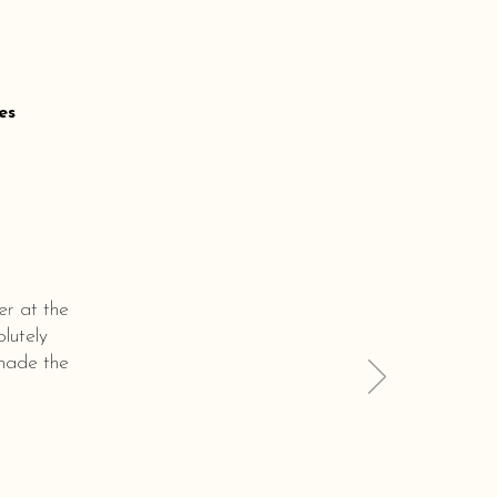
es
er at the
lutely
 made the