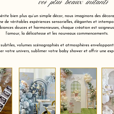
vos plus beaux instants
ite bien plus qu’un simple décor, nous imaginons des décora
 de véritables expériences sensorielles, élégantes et intempor
biances douces et harmonieuses, chaque création est soigneu
l’amour, la délicatesse et les nouveaux commencements.
s subtiles, volumes scénographiés et atmosphères enveloppan
ter votre univers, sublimer votre baby shower et offrir une e