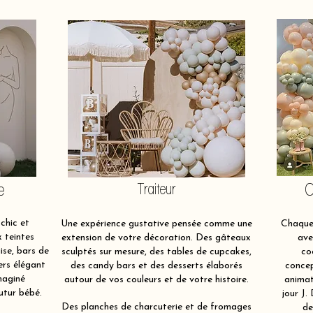
e
Traiteur
O
chic et
Une expérience gustative pensée comme une
Chaque 
x teintes
extension de votre décoration. Des gâteaux
ave
ise, bars de
sculptés sur mesure, des tables de cupcakes,
co
ers élégant
des candy bars et des desserts élaborés
concep
maginé
autour de vos couleurs et de votre histoire.
animat
utur bébé.
jour J.
Des planches de charcuterie et de fromages
de