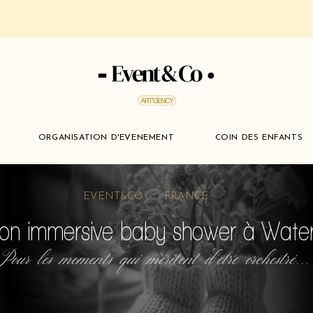
ORGANISATION D'EVENEMENT
COIN DES ENFANTS
EVENT&CO FRANCE
ion immersive baby shower à Water
Pour les moments qui méritent d'etre orchestré...