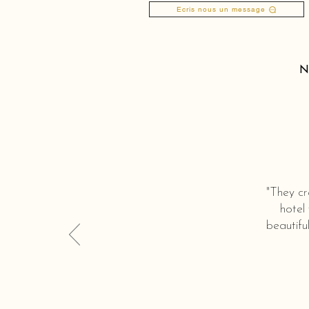
Ecris nous un message
N
"They cr
hotel
beautifu