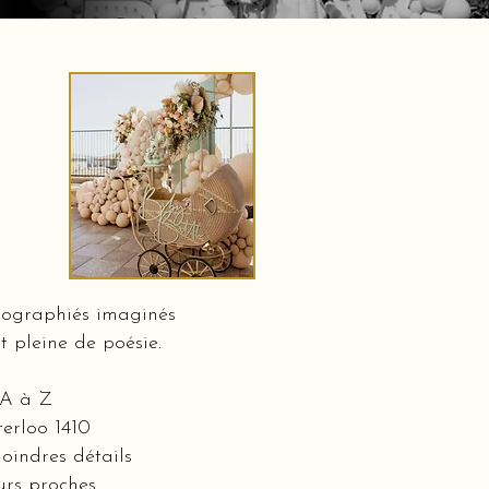
nographiés imaginés
t pleine de poésie.
 A à Z
terloo 1410
oindres détails
eurs proches