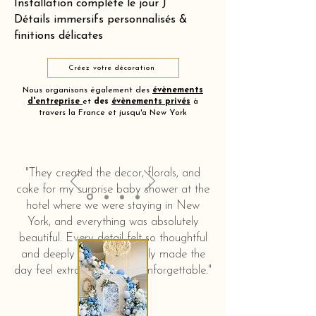
Installation complète le jour J
Détails immersifs personnalisés &
finitions délicates
Créez votre décoration
Nous organisons également des
évènements
d'entreprise
et
des
évènements privés
à
travers la France et jusqu'a New York
"They created the decor, florals, and
cake for my surprise baby shower at the
hotel where we were staying in New
York, and everything was absolutely
beautiful. Every detail felt so thoughtful
and deeply touching. It truly made the
day feel extra special and unforgettable."
KERSTIN HAHN