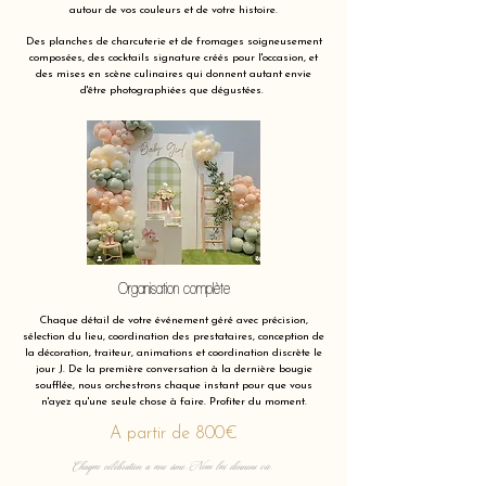
autour de vos couleurs et de votre histoire.
Des planches de charcuterie et de fromages soigneusement
composées, des cocktails signature créés pour l'occasion, et
des mises en scène culinaires qui donnent autant envie
d'être photographiées que dégustées.
Organisation complète
Chaque détail de votre événement géré avec précision,
sélection du lieu, coordination des prestataires, conception de
la décoration, traiteur, animations et coordination discrète le
jour J. De la première conversation à la dernière bougie
soufflée, nous orchestrons chaque instant pour que vous
n'ayez qu'une seule chose à faire. Profiter du moment.
A partir de 800€
Chaque célébration a une âme. Nous lui donnons vie.