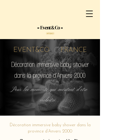
EVENT&CO FRANCE
Décoration immersive baby shower
dans la province d’Anvers 2000
Pour les moments qui méritent d'etre
orchestré...
Décoration immersive baby shower dans la
province d’Anvers 2000