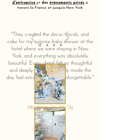
d'entreprise
et
des
évènements privés
à
travers la France et jusqu'a New York
"They created the decor, florals, and
cake for my surprise baby shower at the
hotel where we were staying in New
York, and everything was absolutely
beautiful. Every detail felt so thoughtful
and deeply touching. It truly made the
day feel extra special and unforgettable."
KERSTIN HAHN
Baby shower - New York City