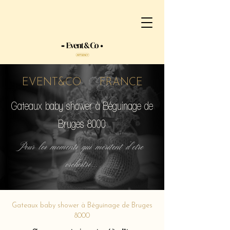
EVENT&CO FRANCE
Gateaux baby shower à Béguinage de
Bruges 8000
Pour les moments qui méritent d'etre
orchestré...
Gateaux baby shower à Béguinage de Bruges
8000