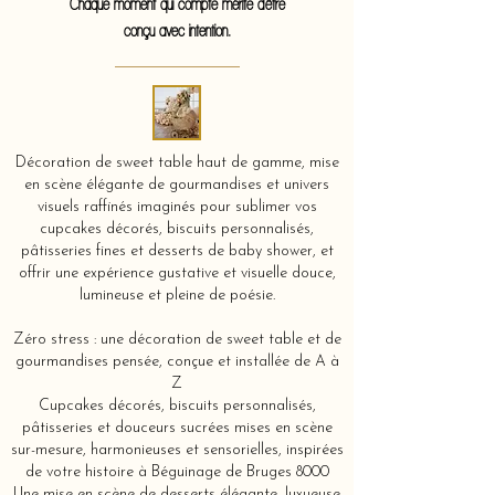
Chaque moment qui compte mérite d'être
conçu avec intention.
Décoration de sweet table haut de gamme, mise
en scène élégante de gourmandises et univers
visuels raffinés imaginés pour sublimer vos
cupcakes décorés, biscuits personnalisés,
pâtisseries fines et desserts de baby shower, et
offrir une expérience gustative et visuelle douce,
lumineuse et pleine de poésie.
Zéro stress : une décoration de sweet table et de
gourmandises pensée, conçue et installée de A à
Z
Cupcakes décorés, biscuits personnalisés,
pâtisseries et douceurs sucrées mises en scène
sur-mesure, harmonieuses et sensorielles, inspirées
de votre histoire à Béguinage de Bruges 8000
Une mise en scène de desserts élégante, luxueuse