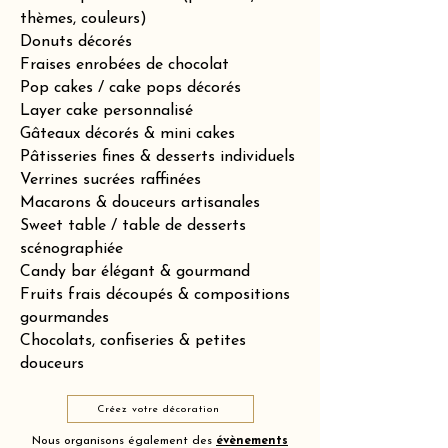
thèmes, couleurs)
Donuts décorés
Fraises enrobées de chocolat
Pop cakes / cake pops décorés
Layer cake personnalisé
Gâteaux décorés & mini cakes
Pâtisseries fines & desserts individuels
Verrines sucrées raffinées
Macarons & douceurs artisanales
Sweet table / table de desserts
scénographiée
Candy bar élégant & gourmand
Fruits frais découpés & compositions
gourmandes
Chocolats, confiseries & petites
douceurs
Créez votre décoration
Nous organisons également des
évènements