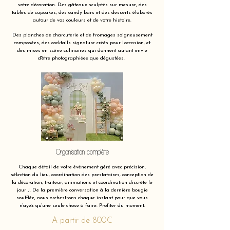
votre décoration. Des gâteaux sculptés sur mesure, des
tables de cupcakes, des candy bars et des desserts élaborés
autour de vos couleurs et de votre histoire.
Des planches de charcuterie et de fromages soigneusement
composées, des cocktails signature créés pour l'occasion, et
des mises en scène culinaires qui donnent autant envie
d'être photographiées que dégustées.
Organisation complète
Chaque détail de votre événement géré avec précision,
sélection du lieu, coordination des prestataires, conception de
la décoration, traiteur, animations et coordination discrète le
jour J. De la première conversation à la dernière bougie
soufflée, nous orchestrons chaque instant pour que vous
n'ayez qu'une seule chose à faire. Profiter du moment.
A partir de 800€