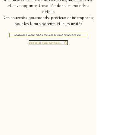
et enveloppante, travaillée dans les moindres
détails
Des souvenirs gourmands, précieux et intemporels,
pour les futurs parents et leurs invités
CONTACTER NOTRE PATISSIÈRE À BÉGUINAGE DE BRUGES 8000
Contactez nous par message