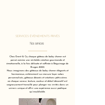
SERVICES ÉVÈNEMENTS PRIVÉS
Nos services
Chez Event & Co, chaque gâteau de baby shower est
pensé comme une véritable création gourmande et
émotionnelle, à la fois délicate et raffinée à Béguinage de
Bruges 8000.
Nous imaginons des gâteaux de baby shower élégants et
harmonieux, entièrement sur-mesure layer cakes
personnalisés, gâteaux décorés et créations pâtissières
où chaque saveur, texture, couleur et détail décoratif est
soigneusement travaillé pour plonger vos invités dans un
univers unique et offrir une expérience aussi poétique
qu’inoubliable.