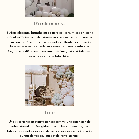
Décoration immersive
Buffets élégants, brunchs ou goûters délicats, mises en scène
chic et raffinées, buffets décorés aux teintes pastel, douceurs
gourmandes à la française, cupcakes délicatement décorés,
bars de mocktails subtils ou encore un univers culinaire
élégant et entièrement personnalisé, imaginé spécialement
pour vous et votre futur bébé.
Traiteur
Une expérience gustative pensée comme une extension de
votre décoration. Des gâteaux sculptés sur mesure, des
tables de cupcakes, des candy bars et des desserts élaborés
autour de vos couleurs et de votre histoire.