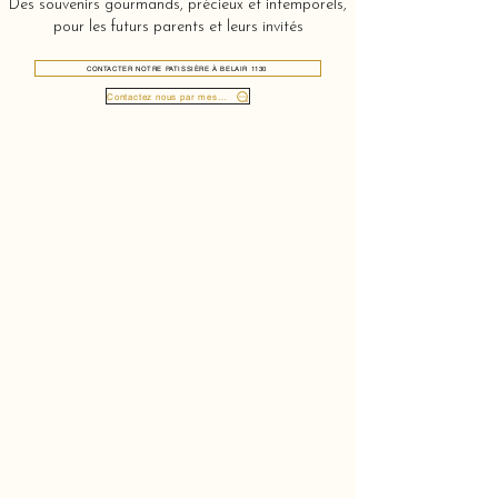
Des souvenirs gourmands, précieux et intemporels,
pour les futurs parents et leurs invités
CONTACTER NOTRE PATISSIÈRE À BELAIR 1130
Contactez nous par message