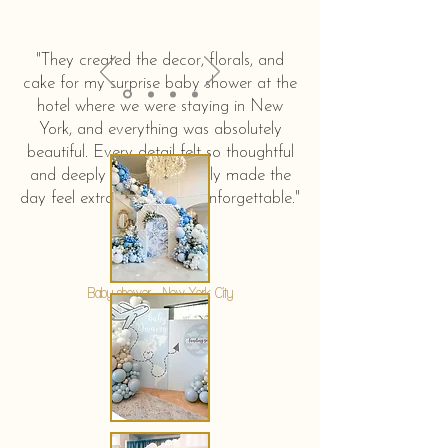
"They created the decor, florals, and
cake for my surprise baby shower at the
hotel where we were staying in New
York, and everything was absolutely
beautiful. Every detail felt so thoughtful
and deeply touching. It truly made the
day feel extra special and unforgettable."
KERSTIN HAHN
Baby shower - New York City