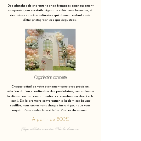
Des planches de charcuterie et de fromages soigneusement
composées, des cocktails signature créés pour l'occasion, et
des mises en scène culinaires qui donnent autant envie
d'être photographiées que dégustées.
Organisation complète
Chaque détail de votre événement géré avec précision,
sélection du lieu, coordination des prestataires, conception de
la décoration, traiteur, animations et coordination discrète le
jour J. De la première conversation à la dernière bougie
soufflée, nous orchestrons chaque instant pour que vous
n'ayez qu'une seule chose à faire. Profiter du moment.
A partir de 800€
Chaque célébration a une âme. Nous lui donnons vie.