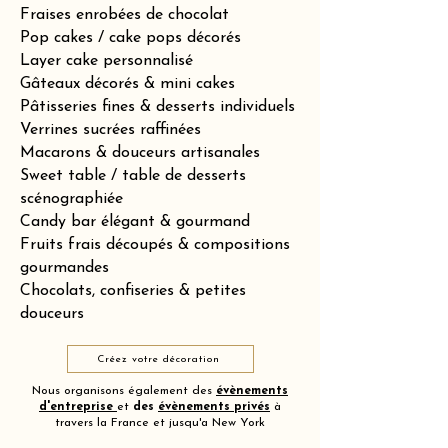
Fraises enrobées de chocolat
Pop cakes / cake pops décorés
Layer cake personnalisé
Gâteaux décorés & mini cakes
Pâtisseries fines & desserts individuels
Verrines sucrées raffinées
Macarons & douceurs artisanales
Sweet table / table de desserts
scénographiée
Candy bar élégant & gourmand
Fruits frais découpés & compositions
gourmandes
Chocolats, confiseries & petites
douceurs
Créez votre décoration
Nous organisons également des
évènements
d'entreprise
et
des
évènements privés
à
travers la France et jusqu'a New York