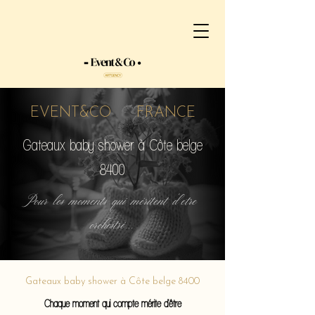
EVENT&CO FRANCE
Gateaux baby shower à Côte belge
8400
Pour les moments qui méritent d'etre
orchestré...
Gateaux baby shower à Côte belge 8400
Chaque moment qui compte mérite d'être