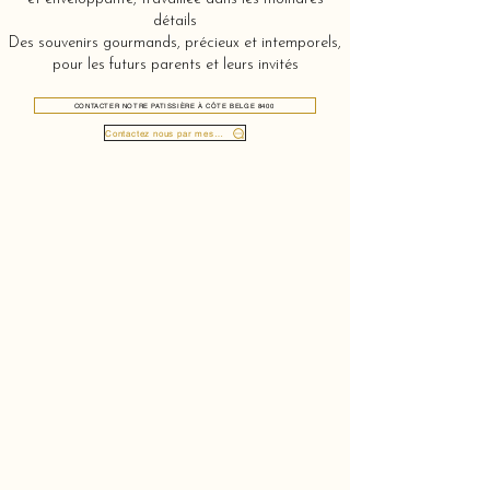
détails
Des souvenirs gourmands, précieux et intemporels,
pour les futurs parents et leurs invités
CONTACTER NOTRE PATISSIÈRE À CÔTE BELGE 8400
Contactez nous par message