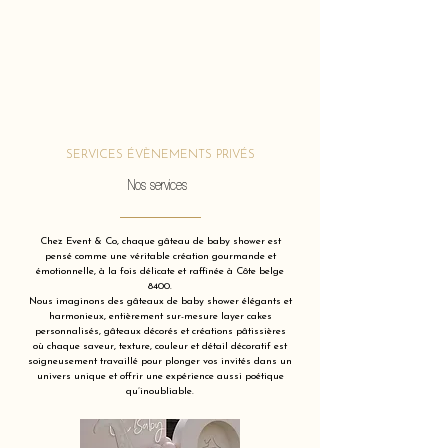
SERVICES ÉVÈNEMENTS PRIVÉS
Nos services
Chez Event & Co, chaque gâteau de baby shower est
pensé comme une véritable création gourmande et
émotionnelle, à la fois délicate et raffinée à Côte belge
8400.
Nous imaginons des gâteaux de baby shower élégants et
harmonieux, entièrement sur-mesure layer cakes
personnalisés, gâteaux décorés et créations pâtissières
où chaque saveur, texture, couleur et détail décoratif est
soigneusement travaillé pour plonger vos invités dans un
univers unique et offrir une expérience aussi poétique
qu’inoubliable.