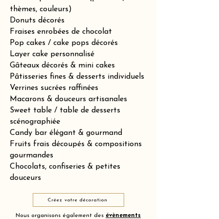
thèmes, couleurs)
Donuts décorés
Fraises enrobées de chocolat
Pop cakes / cake pops décorés
Layer cake personnalisé
Gâteaux décorés & mini cakes
Pâtisseries fines & desserts individuels
Verrines sucrées raffinées
Macarons & douceurs artisanales
Sweet table / table de desserts
scénographiée
Candy bar élégant & gourmand
Fruits frais découpés & compositions
gourmandes
Chocolats, confiseries & petites
douceurs
Créez votre décoration
Nous organisons également des
évènements