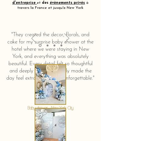
d'entreprise
et
des
évènements privés
à
travers la France et jusqu'a New York
"They created the decor, florals, and
cake for my surprise baby shower at the
hotel where we were staying in New
York, and everything was absolutely
beautiful. Every detail felt so thoughtful
and deeply touching. It truly made the
day feel extra special and unforgettable."
KERSTIN HAHN
Baby shower - New York City