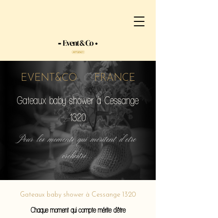
EVENT&CO FRANCE
Gateaux baby shower à Cessange
1320
Pour les moments qui méritent d'etre
orchestré...
Gateaux baby shower à Cessange 1320
Chaque moment qui compte mérite d'être