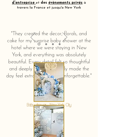
d'entreprise
et
des
évènements privés
à
travers la France et jusqu'a New York
"They created the decor, florals, and
cake for my surprise baby shower at the
hotel where we were staying in New
York, and everything was absolutely
beautiful. Every detail felt so thoughtful
and deeply touching. It truly made the
day feel extra special and unforgettable."
KERSTIN HAHN
Baby shower - New York City