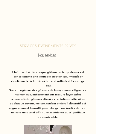
SERVICES ÉVÈNEMENTS PRIVÉS
Nos services
Chez Event & Co, chaque gâteau de baby shower est
pensé comme une véritable création gourmande et
émotionnelle, à la fois délicate et raffinée à Cessange
1320.
Nous imaginons des gâteaux de baby shower élégants et
harmonieux, entièrement sur-mesure layer cakes
personnalisés, gâteaux décorés et créations pâtissières
où chaque saveur, texture, couleur et détail décoratif est
soigneusement travaillé pour plonger vos invités dans un
univers unique et offrir une expérience aussi poétique
qu’inoubliable.