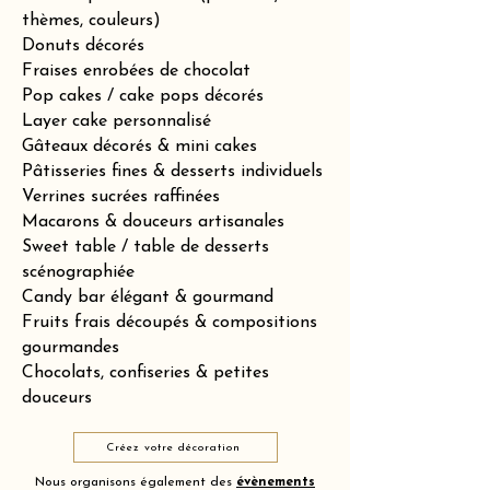
thèmes, couleurs)
Donuts décorés
Fraises enrobées de chocolat
Pop cakes / cake pops décorés
Layer cake personnalisé
Gâteaux décorés & mini cakes
Pâtisseries fines & desserts individuels
Verrines sucrées raffinées
Macarons & douceurs artisanales
Sweet table / table de desserts
scénographiée
Candy bar élégant & gourmand
Fruits frais découpés & compositions
gourmandes
Chocolats, confiseries & petites
douceurs
Créez votre décoration
Nous organisons également des
évènements