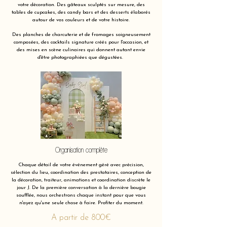
votre décoration. Des gâteaux sculptés sur mesure, des
tables de cupcakes, des candy bars et des desserts élaborés
autour de vos couleurs et de votre histoire.
Des planches de charcuterie et de fromages soigneusement
composées, des cocktails signature créés pour l'occasion, et
des mises en scène culinaires qui donnent autant envie
d'être photographiées que dégustées.
Organisation complète
Chaque détail de votre événement géré avec précision,
sélection du lieu, coordination des prestataires, conception de
la décoration, traiteur, animations et coordination discrète le
jour J. De la première conversation à la dernière bougie
soufflée, nous orchestrons chaque instant pour que vous
n'ayez qu'une seule chose à faire. Profiter du moment.
A partir de 800€