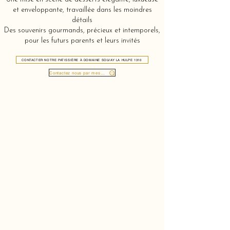
et enveloppante, travaillée dans les moindres
détails
Des souvenirs gourmands, précieux et intemporels,
pour les futurs parents et leurs invités
CONTACTER NOTRE PATISSIÈRE À DOMAINE SOLVAY LA HULPE 1310
Contactez nous par message