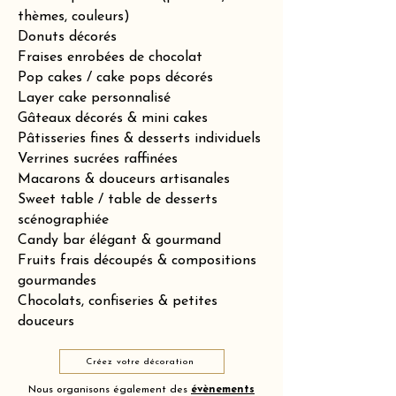
thèmes, couleurs)
Donuts décorés
Fraises enrobées de chocolat
Pop cakes / cake pops décorés
Layer cake personnalisé
Gâteaux décorés & mini cakes
Pâtisseries fines & desserts individuels
Verrines sucrées raffinées
Macarons & douceurs artisanales
Sweet table / table de desserts
scénographiée
Candy bar élégant & gourmand
Fruits frais découpés & compositions
gourmandes
Chocolats, confiseries & petites
douceurs
Créez votre décoration
Nous organisons également des
évènements