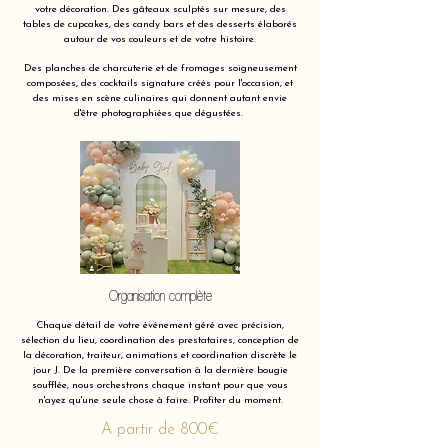
votre décoration. Des gâteaux sculptés sur mesure, des
tables de cupcakes, des candy bars et des desserts élaborés
autour de vos couleurs et de votre histoire.
Des planches de charcuterie et de fromages soigneusement
composées, des cocktails signature créés pour l'occasion, et
des mises en scène culinaires qui donnent autant envie
d'être photographiées que dégustées.
Organisation complète
Chaque détail de votre événement géré avec précision,
sélection du lieu, coordination des prestataires, conception de
la décoration, traiteur, animations et coordination discrète le
jour J. De la première conversation à la dernière bougie
soufflée, nous orchestrons chaque instant pour que vous
n'ayez qu'une seule chose à faire. Profiter du moment.
A partir de 800€