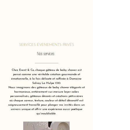
SERVICES ÉVÈNEMENTS PRIVÉS
Nos services
Chez Event & Co, chaque gâteau de baby shower est
pensé comme une véritable création gourmande et
émotionnelle, à la fois délicate et raffinée à Domaine
Solvay La Hulpe 1310.
Nous imaginons des gâteaux de baby shower élégants et
harmonieux, entièrement sur-mesure layer cakes
personnalisés, gâteaux décorés et créations pâtissières
où chaque saveur, texture, couleur et détail décoratif est
soigneusement travaillé pour plonger vos invités dans un
univers unique et offrir une expérience aussi poétique
qu’inoubliable.