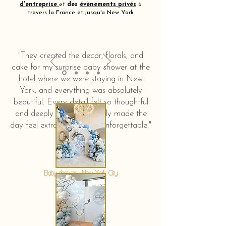
d'entreprise
et
des
évènements privés
à
travers la France et jusqu'a New York
"They created the decor, florals, and
cake for my surprise baby shower at the
hotel where we were staying in New
York, and everything was absolutely
beautiful. Every detail felt so thoughtful
and deeply touching. It truly made the
day feel extra special and unforgettable."
KERSTIN HAHN
Baby shower - New York City