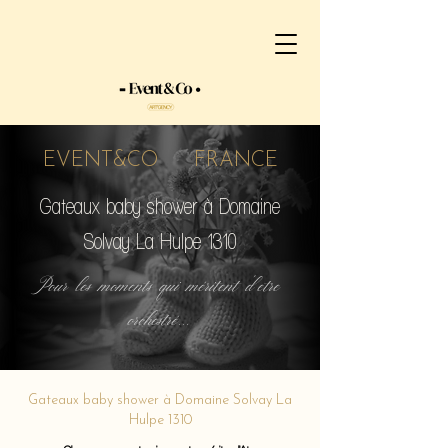
EVENT&CO FRANCE
Gateaux baby shower à Domaine
Solvay La Hulpe 1310
Pour les moments qui méritent d'etre
orchestré...
Gateaux baby shower à Domaine Solvay La
Hulpe 1310