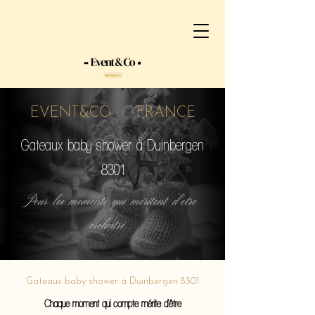
EVENT&CO FRANCE
Gateaux baby shower à Duinbergen
8301
Pour les moments qui méritent d'etre
orchestré...
Gateaux baby shower à Duinbergen 8301
Chaque moment qui compte mérite d'être