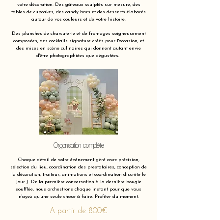
votre décoration. Des gâteaux sculptés sur mesure, des
tables de cupcakes, des candy bars et des desserts élaborés
autour de vos couleurs et de votre histoire.
Des planches de charcuterie et de fromages soigneusement
composées, des cocktails signature créés pour l'occasion, et
des mises en scène culinaires qui donnent autant envie
d'être photographiées que dégustées.
Organisation complète
Chaque détail de votre événement géré avec précision,
sélection du lieu, coordination des prestataires, conception de
la décoration, traiteur, animations et coordination discrète le
jour J. De la première conversation à la dernière bougie
soufflée, nous orchestrons chaque instant pour que vous
n'ayez qu'une seule chose à faire. Profiter du moment.
A partir de 800€