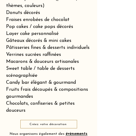
thèmes, couleurs)
Donuts décorés
Fraises enrobées de chocolat
Pop cakes / cake pops décorés
Layer cake personnalisé
Gâteaux décorés & mini cakes
Pâtisseries fines & desserts individuels
Verrines sucrées raffinées
Macarons & douceurs artisanales
Sweet table / table de desserts
scénographiée
Candy bar élégant & gourmand
Fruits frais découpés & compositions
gourmandes
Chocolats, confiseries & petites
douceurs
Créez votre décoration
Nous organisons également des
évènements