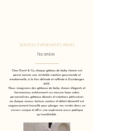
SERVICES ÉVÈNEMENTS PRIVÉS
Nos services
Chez Event & Co, chaque gâteau de baby shower est
pensé comme une véritable création gourmande et
émotionnelle, à la fois délicate et raffinée à Duinbergen
8301.
Nous imaginons des gâteaux de baby shower élégants et
harmonieux, entièrement sur-mesure layer cakes
personnalisés, gâteaux décorés et créations pâtissières
où chaque saveur, texture, couleur et détail décoratif est
soigneusement travaillé pour plonger vos invités dans un
univers unique et offrir une expérience aussi poétique
qu’inoubliable.