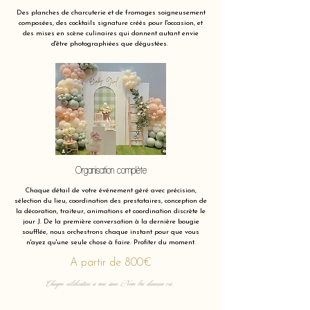
Des planches de charcuterie et de fromages soigneusement
composées, des cocktails signature créés pour l'occasion, et
des mises en scène culinaires qui donnent autant envie
d'être photographiées que dégustées.
Organisation complète
Chaque détail de votre événement géré avec précision,
sélection du lieu, coordination des prestataires, conception de
la décoration, traiteur, animations et coordination discrète le
jour J. De la première conversation à la dernière bougie
soufflée, nous orchestrons chaque instant pour que vous
n'ayez qu'une seule chose à faire. Profiter du moment.
A partir de 800€
Chaque célébration a une âme. Nous lui donnons vie.