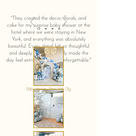
"They created the decor, florals, and
cake for my surprise baby shower at the
hotel where we were staying in New
York, and everything was absolutely
beautiful. Every detail felt so thoughtful
and deeply touching. It truly made the
day feel extra special and unforgettable."
KERSTIN HAHN
Baby shower - New York City