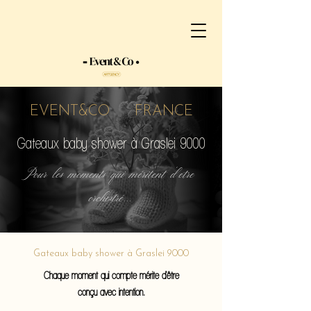
EVENT&CO FRANCE
Gateaux baby shower à Graslei 9000
Pour les moments qui méritent d'etre
orchestré...
Gateaux baby shower à Graslei 9000
Chaque moment qui compte mérite d'être
conçu avec intention.