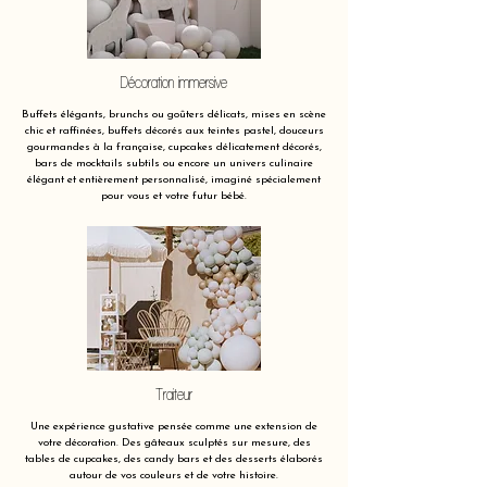
Décoration immersive
Buffets élégants, brunchs ou goûters délicats, mises en scène
chic et raffinées, buffets décorés aux teintes pastel, douceurs
gourmandes à la française, cupcakes délicatement décorés,
bars de mocktails subtils ou encore un univers culinaire
élégant et entièrement personnalisé, imaginé spécialement
pour vous et votre futur bébé.
Traiteur
Une expérience gustative pensée comme une extension de
votre décoration. Des gâteaux sculptés sur mesure, des
tables de cupcakes, des candy bars et des desserts élaborés
autour de vos couleurs et de votre histoire.