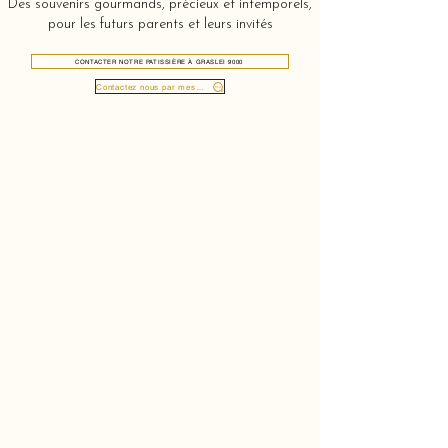
Des souvenirs gourmands, précieux et intemporels,
pour les futurs parents et leurs invités
CONTACTER NOTRE PATISSIÈRE À GRASLEI 9000
Contactez nous par message