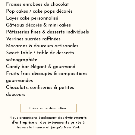
Fraises enrobées de chocolat
Pop cakes / cake pops décorés
Layer cake personnalisé
Gâteaux décorés & mini cakes
Pâtisseries fines & desserts individuels
Verrines sucrées raffinées
Macarons & douceurs artisanales
Sweet table / table de desserts
scénographiée
Candy bar élégant & gourmand
Fruits frais découpés & compositions
gourmandes
Chocolats, confiseries & petites
douceurs
Créez votre décoration
Nous organisons également des
évènements
d'entreprise
et
des
évènements privés
à
travers la France et jusqu'a New York