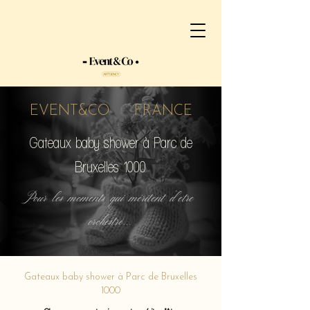
EVENT&CO FRANCE
Gateaux baby shower à Parc de
Bruxelles 1000
Pour les moments qui méritent d'etre
orchestré...
Gateaux baby shower à Parc de Bruxelles
1000