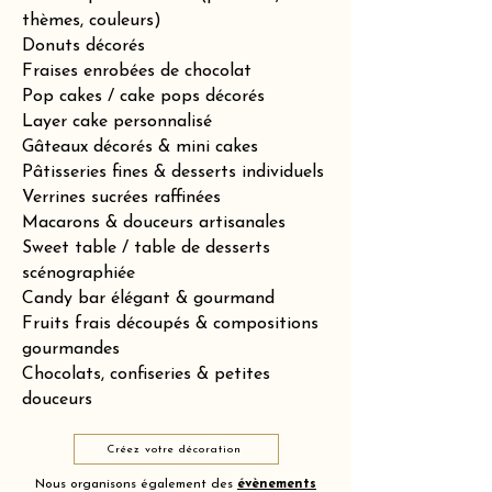
thèmes, couleurs)
Donuts décorés
Fraises enrobées de chocolat
Pop cakes / cake pops décorés
Layer cake personnalisé
Gâteaux décorés & mini cakes
Pâtisseries fines & desserts individuels
Verrines sucrées raffinées
Macarons & douceurs artisanales
Sweet table / table de desserts
scénographiée
Candy bar élégant & gourmand
Fruits frais découpés & compositions
gourmandes
Chocolats, confiseries & petites
douceurs
Créez votre décoration
Nous organisons également des
évènements