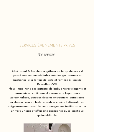
SERVICES ÉVÈNEMENTS PRIVÉS
Nos services
Chez Event & Co, chaque gâteau de baby shower est
pensé comme une véritable création gourmande et
émotionnelle, à la fois délicate et raffinée à Parc de
Bruxelles 1000.
Nous imaginons des gâteaux de baby shower élégants et
harmonieux, entièrement sur-mesure layer cakes
personnalisés, gâteaux décorés et créations pâtissières
où chaque saveur, texture, couleur et détail décoratif est
soigneusement travaillé pour plonger vos invités dans un
univers unique et offrir une expérience aussi poétique
qu’inoubliable.