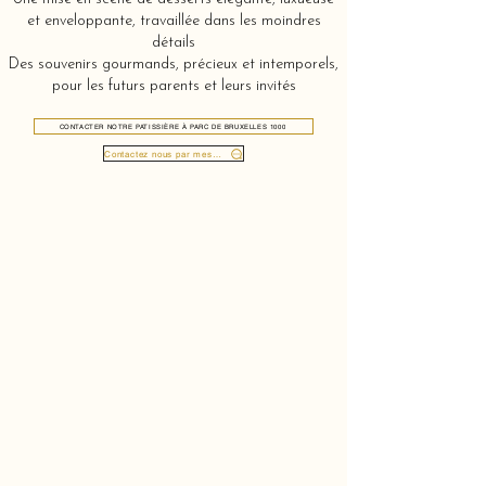
et enveloppante, travaillée dans les moindres
détails
Des souvenirs gourmands, précieux et intemporels,
pour les futurs parents et leurs invités
CONTACTER NOTRE PATISSIÈRE À PARC DE BRUXELLES 1000
Contactez nous par message