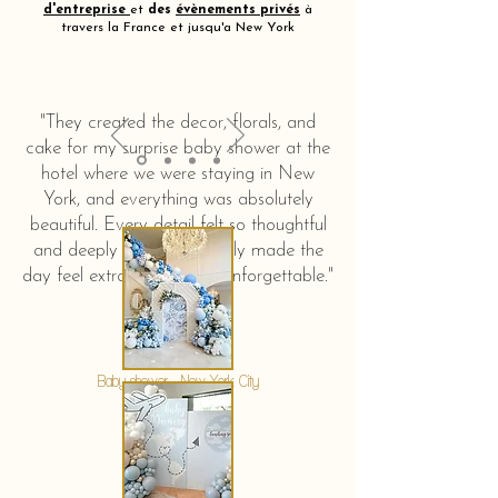
d'entreprise
et
des
évènements privés
à
travers la France et jusqu'a New York
"They created the decor, florals, and
cake for my surprise baby shower at the
hotel where we were staying in New
York, and everything was absolutely
beautiful. Every detail felt so thoughtful
and deeply touching. It truly made the
day feel extra special and unforgettable."
KERSTIN HAHN
Baby shower - New York City