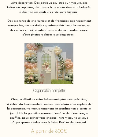
votre décoration. Des gâteaux sculptés sur mesure, des
tables de cupcakes, des candy bars et des desserts élaborés
autour de vos couleurs et de votre histoire.
Des planches de charcuterie et de fromages soigneusement
composées, des cocktails signature créés pour l'occasion, et
des mises en scène culinaires qui donnent autant envie
d'être photographiées que dégustées.
Organisation complète
Chaque détail de votre événement géré avec précision,
sélection du lieu, coordination des prestataires, conception de
la décoration, traiteur, animations et coordination discrète le
jour J. De la première conversation à la dernière bougie
soufflée, nous orchestrons chaque instant pour que vous
n'ayez qu'une seule chose à faire. Profiter du moment.
A partir de 800€