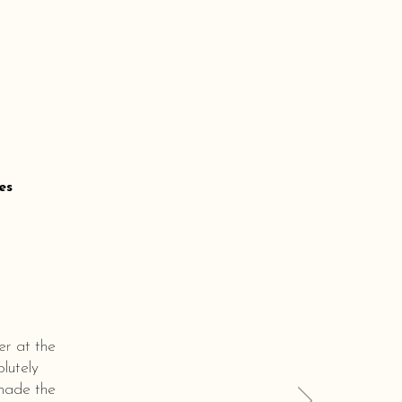
es
er at the
lutely
 made the