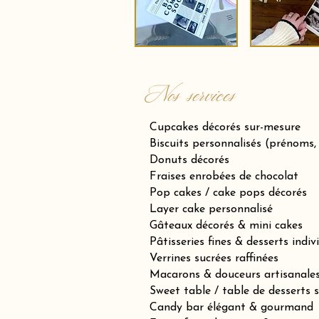
Nos services
Cupcakes décorés sur-mesure
Biscuits personnalisés (prénoms,
Donuts décorés
Fraises enrobées de chocolat
Pop cakes / cake pops décorés
Layer cake personnalisé
Gâteaux décorés & mini cakes
Pâtisseries fines & desserts indiv
Verrines sucrées raffinées
Macarons & douceurs artisanale
Sweet table / table de desserts 
Candy bar élégant & gourmand