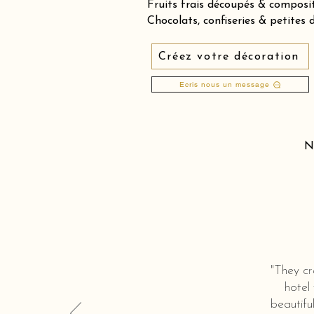
Fruits frais découpés & compos
Chocolats, confiseries & petites 
Créez votre décoration
Ecris nous un message
N
"They cr
hotel
beautifu