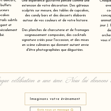
s délicats,
Une expérience gustative pensée comme une
Chaque 
 buffets
extension de votre décoration. Des gâteaux
ave
uceurs
sculptés sur mesure, des tables de cupcakes,
co
pcakes
des candy bars et des desserts élaborés
concep
ails subtils
autour de vos couleurs et de votre histoire.
animat
égant et
jour J.
spécialement
Des planches de charcuterie et de fromages
de
bé.
soigneusement composées, des cocktails
orche
signature créés pour l'occasion, et des mises
vous n'
en scène culinaires qui donnent autant envie
d'être photographiées que dégustées.
que célébration a une âme. Nous lui donnons 
Imaginons votre évènement
Ecris nous un message