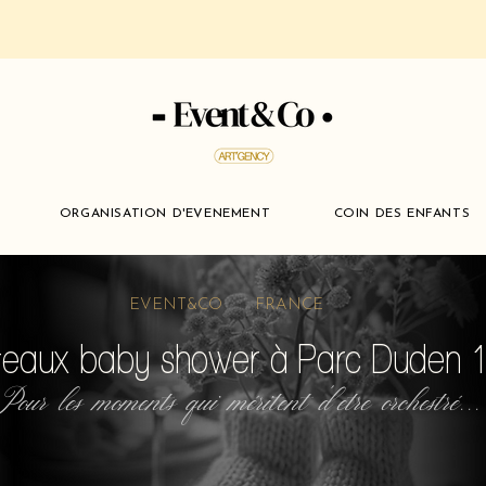
ORGANISATION D'EVENEMENT
COIN DES ENFANTS
EVENT&CO FRANCE
eaux baby shower à Parc Duden 1
Pour les moments qui méritent d'etre orchestré...