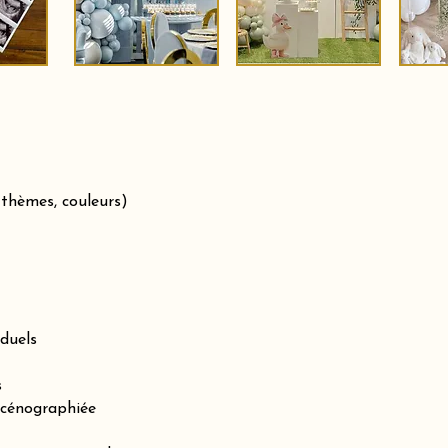
 thèmes, couleurs)
iduels
s
scénographiée