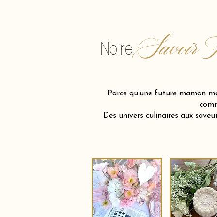
Savoir F
Notre
Parce qu’une future maman méri
comm
Des univers culinaires aux save