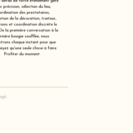
détail de votre événement géré
c précision, sélection du lieu,
ordination des prestataires,
tion de la décoration, traiteur,
ions et coordination discrète le
 De la première conversation à la
rnière bougie soufflée, nous
strons chaque instant pour que
ayez qu'une seule chose à faire.
Profiter du moment.
vie.