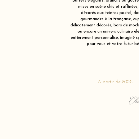
Buffets élégants, brunchs ou goûter
mises en scène chic et raffinées,
décorés aux teintes pastel, do
gourmandes à la française, cu
délicatement décorés, bars de mockt
ou encore un univers culinaire él
entièrement personnalisé, imaginé 
pour vous et votre futur bé
A partir de 800€
Cha