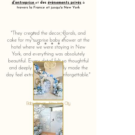
d'entreprise
et
des
évènements privés
à
travers la France et jusqu'a New York
"They created the decor, florals, and
cake for my surprise baby shower at the
hotel where we were staying in New
York, and everything was absolutely
beautiful. Every detail felt so thoughtful
and deeply touching. It truly made the
day feel extra special and unforgettable."
KERSTIN HAHN
Baby shower - New York City