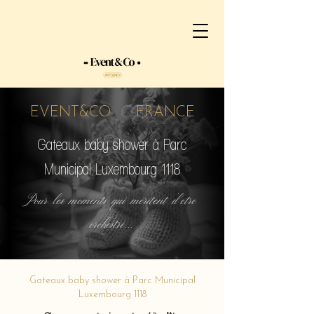
EVENT&CO FRANCE
Gateaux baby shower à Parc
Municipal Luxembourg 1118
Pour les moments qui méritent d'etre
orchestré...
Gateaux baby shower à Parc Municipal
Luxembourg 1118