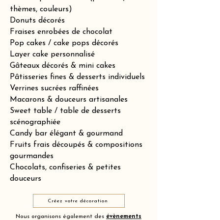
thèmes, couleurs)
Donuts décorés
Fraises enrobées de chocolat
Pop cakes / cake pops décorés
Layer cake personnalisé
Gâteaux décorés & mini cakes
Pâtisseries fines & desserts individuels
Verrines sucrées raffinées
Macarons & douceurs artisanales
Sweet table / table de desserts
scénographiée
Candy bar élégant & gourmand
Fruits frais découpés & compositions
gourmandes
Chocolats, confiseries & petites
douceurs
Créez votre décoration
Nous organisons également des
évènements