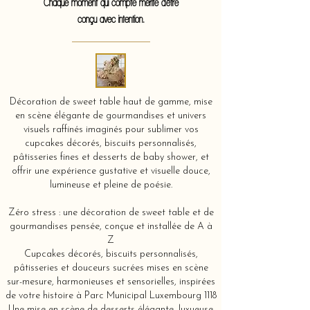
Chaque moment qui compte mérite d'être
conçu avec intention.
Décoration de sweet table haut de gamme, mise
en scène élégante de gourmandises et univers
visuels raffinés imaginés pour sublimer vos
cupcakes décorés, biscuits personnalisés,
pâtisseries fines et desserts de baby shower, et
offrir une expérience gustative et visuelle douce,
lumineuse et pleine de poésie.
Zéro stress : une décoration de sweet table et de
gourmandises pensée, conçue et installée de A à
Z
Cupcakes décorés, biscuits personnalisés,
pâtisseries et douceurs sucrées mises en scène
sur-mesure, harmonieuses et sensorielles, inspirées
de votre histoire à Parc Municipal Luxembourg 1118
Une mise en scène de desserts élégante, luxueuse