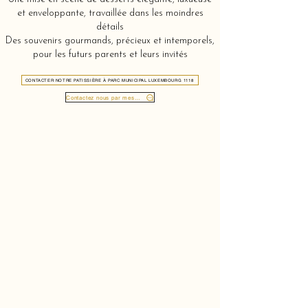
et enveloppante, travaillée dans les moindres
détails
Des souvenirs gourmands, précieux et intemporels,
pour les futurs parents et leurs invités
CONTACTER NOTRE PATISSIÈRE À PARC MUNICIPAL LUXEMBOURG 1118
Contactez nous par message