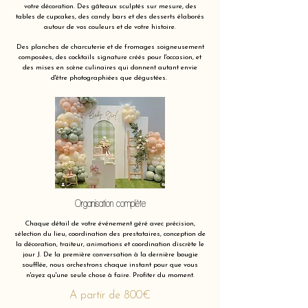
votre décoration. Des gâteaux sculptés sur mesure, des
tables de cupcakes, des candy bars et des desserts élaborés
autour de vos couleurs et de votre histoire.
Des planches de charcuterie et de fromages soigneusement
composées, des cocktails signature créés pour l'occasion, et
des mises en scène culinaires qui donnent autant envie
d'être photographiées que dégustées.
Organisation complète
Chaque détail de votre événement géré avec précision,
sélection du lieu, coordination des prestataires, conception de
la décoration, traiteur, animations et coordination discrète le
jour J. De la première conversation à la dernière bougie
soufflée, nous orchestrons chaque instant pour que vous
n'ayez qu'une seule chose à faire. Profiter du moment.
A partir de 800€