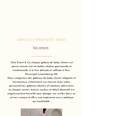
SERVICES ÉVÈNEMENTS PRIVÉS
Nos services
Chez Event & Co, chaque gâteau de baby shower est
pensé comme une véritable création gourmande et
émotionnelle, à la fois délicate et raffinée à Parc
Municipal Luxembourg 1118.
Nous imaginons des gâteaux de baby shower élégants et
harmonieux, entièrement sur-mesure layer cakes
personnalisés, gâteaux décorés et créations pâtissières
où chaque saveur, texture, couleur et détail décoratif est
soigneusement travaillé pour plonger vos invités dans un
univers unique et offrir une expérience aussi poétique
qu’inoubliable.