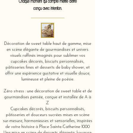
Chaque moment qui compte mérite d'être
conçu avec intention.
Décoration de sweet table haut de gamme, mise
en scène élégante de gourmandises et univers
visuels raffinés imaginés pour sublimer vos
cupcakes décorés, biscuits personnalisés,
pâtisseries fines et desserts de baby shower, et
offrir une expérience gustative et visuelle douce,
lumineuse et pleine de poésie.
Zéro stress : une décoration de sweet table et de
gourmandises pensée, conçue et installée de A à
Z
Cupcakes décorés, biscuits personnalisés,
pâtisseries et douceurs sucrées mises en scène
sur-mesure, harmonieuses et sensorielles, inspirées
de votre histoire à Place Sainte-Catherine 1000
Une mise en scène de desserts élégante, luxueuse