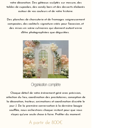
votre décoration. Des gâteaux sculptés sur mesure, des
tables de cupcakes, des candy bars et des desserts élaborés
autour de vos couleurs et de votre histoire.
Des planches de charcuterie et de fromages soigneusement
composées, des cocktails signature créés pour l'occasion, et
des mises en scène culinaires qui donnent autant envie
d'être photographiées que dégustées.
Organisation complète
Chaque détail de votre événement géré avec précision,
sélection du lieu, coordination des prestataires, conception de
la décoration, traiteur, animations et coordination discrète le
jour J. De la première conversation à la dernière bougie
soufflée, nous orchestrons chaque instant pour que vous
n'ayez qu'une seule chose à faire. Profiter du moment.
A partir de 800€