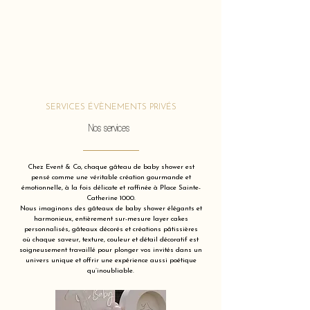
SERVICES ÉVÈNEMENTS PRIVÉS
Nos services
Chez Event & Co, chaque gâteau de baby shower est
pensé comme une véritable création gourmande et
émotionnelle, à la fois délicate et raffinée à Place Sainte-
Catherine 1000.
Nous imaginons des gâteaux de baby shower élégants et
harmonieux, entièrement sur-mesure layer cakes
personnalisés, gâteaux décorés et créations pâtissières
où chaque saveur, texture, couleur et détail décoratif est
soigneusement travaillé pour plonger vos invités dans un
univers unique et offrir une expérience aussi poétique
qu’inoubliable.