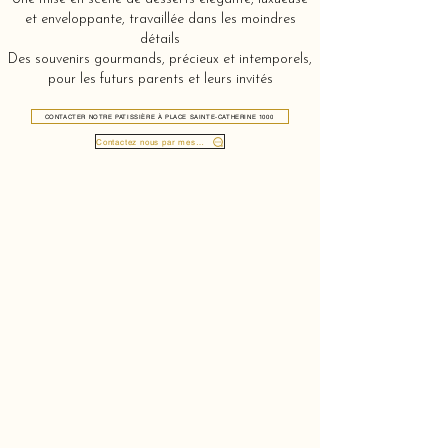
et enveloppante, travaillée dans les moindres
détails
Des souvenirs gourmands, précieux et intemporels,
pour les futurs parents et leurs invités
CONTACTER NOTRE PATISSIÈRE À PLACE SAINTE-CATHERINE 1000
Contactez nous par message