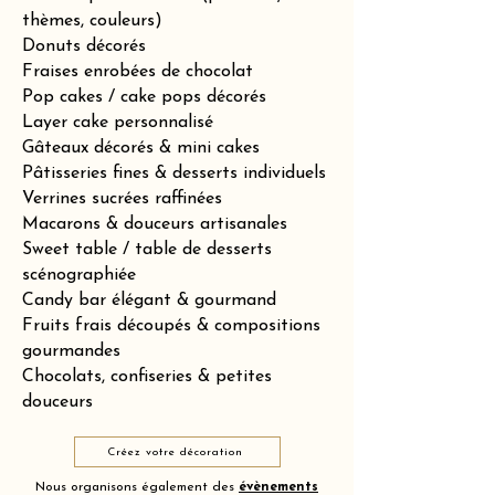
thèmes, couleurs)
Donuts décorés
Fraises enrobées de chocolat
Pop cakes / cake pops décorés
Layer cake personnalisé
Gâteaux décorés & mini cakes
Pâtisseries fines & desserts individuels
Verrines sucrées raffinées
Macarons & douceurs artisanales
Sweet table / table de desserts
scénographiée
Candy bar élégant & gourmand
Fruits frais découpés & compositions
gourmandes
Chocolats, confiseries & petites
douceurs
Créez votre décoration
Nous organisons également des
évènements