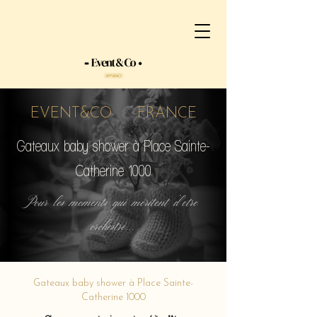
EVENT&CO FRANCE
Gateaux baby shower à Place Sainte-
Catherine 1000
Pour les moments qui méritent d'etre
orchestré...
Gateaux baby shower à Place Sainte-
Catherine 1000