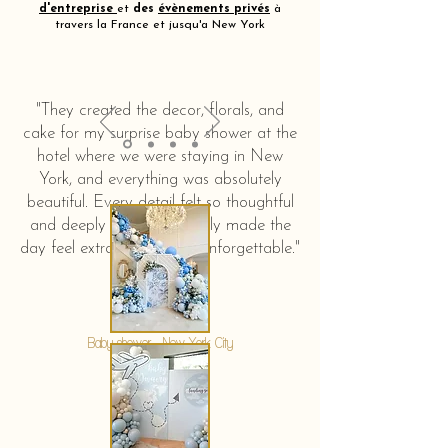
d'entreprise
et
des
évènements privés
à
travers la France et jusqu'a New York
"They created the decor, florals, and
cake for my surprise baby shower at the
hotel where we were staying in New
York, and everything was absolutely
beautiful. Every detail felt so thoughtful
and deeply touching. It truly made the
day feel extra special and unforgettable."
KERSTIN HAHN
Baby shower - New York City