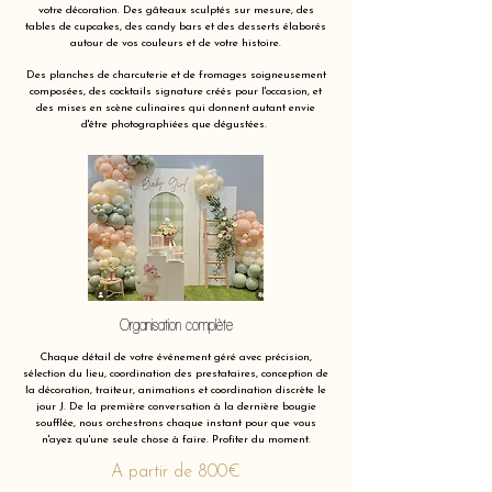
votre décoration. Des gâteaux sculptés sur mesure, des
tables de cupcakes, des candy bars et des desserts élaborés
autour de vos couleurs et de votre histoire.
Des planches de charcuterie et de fromages soigneusement
composées, des cocktails signature créés pour l'occasion, et
des mises en scène culinaires qui donnent autant envie
d'être photographiées que dégustées.
Organisation complète
Chaque détail de votre événement géré avec précision,
sélection du lieu, coordination des prestataires, conception de
la décoration, traiteur, animations et coordination discrète le
jour J. De la première conversation à la dernière bougie
soufflée, nous orchestrons chaque instant pour que vous
n'ayez qu'une seule chose à faire. Profiter du moment.
A partir de 800€