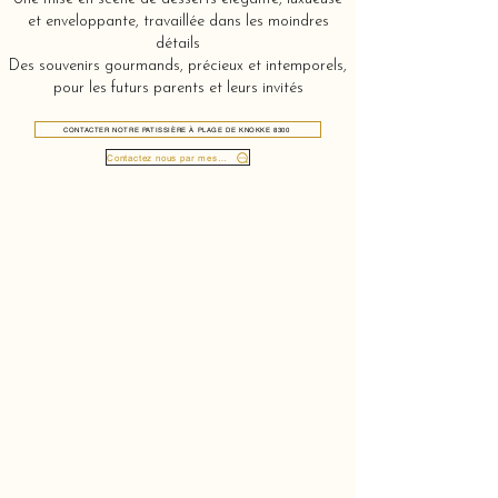
et enveloppante, travaillée dans les moindres
détails
Des souvenirs gourmands, précieux et intemporels,
pour les futurs parents et leurs invités
CONTACTER NOTRE PATISSIÈRE À PLAGE DE KNOKKE 8300
Contactez nous par message