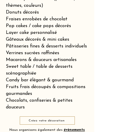
thèmes, couleurs)
Donuts décorés
Fraises enrobées de chocolat
Pop cakes / cake pops décorés
Layer cake personnalisé
Gâteaux décorés & mini cakes
Pâtisseries fines & desserts individuels
Verrines sucrées raffinées
Macarons & douceurs artisanales
Sweet table / table de desserts
scénographiée
Candy bar élégant & gourmand
Fruits frais découpés & compositions
gourmandes
Chocolats, confiseries & petites
douceurs
Créez votre décoration
Nous organisons également des
évènements