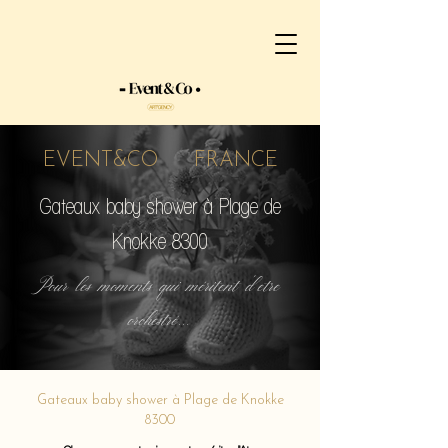
EVENT&CO FRANCE
Gateaux baby shower à Plage de
Knokke 8300
Pour les moments qui méritent d'etre
orchestré...
Gateaux baby shower à Plage de Knokke
8300