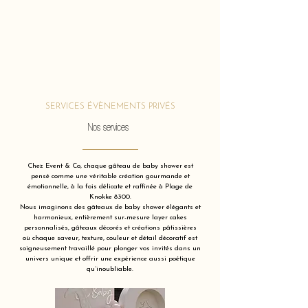
SERVICES ÉVÈNEMENTS PRIVÉS
Nos services
Chez Event & Co, chaque gâteau de baby shower est
pensé comme une véritable création gourmande et
émotionnelle, à la fois délicate et raffinée à Plage de
Knokke 8300.
Nous imaginons des gâteaux de baby shower élégants et
harmonieux, entièrement sur-mesure layer cakes
personnalisés, gâteaux décorés et créations pâtissières
où chaque saveur, texture, couleur et détail décoratif est
soigneusement travaillé pour plonger vos invités dans un
univers unique et offrir une expérience aussi poétique
qu’inoubliable.