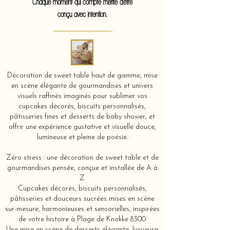
Chaque moment qui compte mérite d'être
conçu avec intention.
Décoration de sweet table haut de gamme, mise
en scène élégante de gourmandises et univers
visuels raffinés imaginés pour sublimer vos
cupcakes décorés, biscuits personnalisés,
pâtisseries fines et desserts de baby shower, et
offrir une expérience gustative et visuelle douce,
lumineuse et pleine de poésie.
Zéro stress : une décoration de sweet table et de
gourmandises pensée, conçue et installée de A à
Z
Cupcakes décorés, biscuits personnalisés,
pâtisseries et douceurs sucrées mises en scène
sur-mesure, harmonieuses et sensorielles, inspirées
de votre histoire à Plage de Knokke 8300
Une mise en scène de desserts élégante, luxueuse