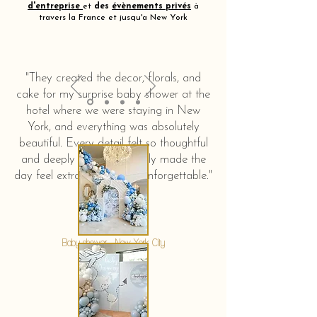
d'entreprise
et
des
évènements privés
à
travers la France et jusqu'a New York
"They created the decor, florals, and
cake for my surprise baby shower at the
hotel where we were staying in New
York, and everything was absolutely
beautiful. Every detail felt so thoughtful
and deeply touching. It truly made the
day feel extra special and unforgettable."
KERSTIN HAHN
Baby shower - New York City