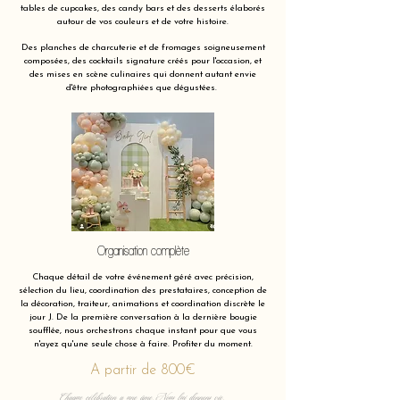
tables de cupcakes, des candy bars et des desserts élaborés
autour de vos couleurs et de votre histoire.
Des planches de charcuterie et de fromages soigneusement
composées, des cocktails signature créés pour l'occasion, et
des mises en scène culinaires qui donnent autant envie
d'être photographiées que dégustées.
Organisation complète
Chaque détail de votre événement géré avec précision,
sélection du lieu, coordination des prestataires, conception de
la décoration, traiteur, animations et coordination discrète le
jour J. De la première conversation à la dernière bougie
soufflée, nous orchestrons chaque instant pour que vous
n'ayez qu'une seule chose à faire. Profiter du moment.
A partir de 800€
Chaque célébration a une âme. Nous lui donnons vie.