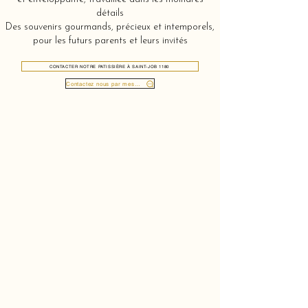
détails
Des souvenirs gourmands, précieux et intemporels,
pour les futurs parents et leurs invités
CONTACTER NOTRE PATISSIÈRE À SAINT-JOB 1180
Contactez nous par message