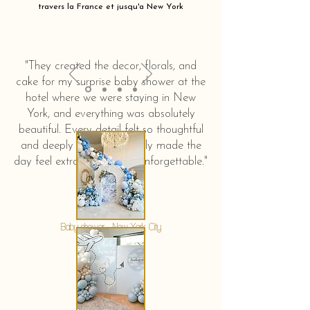
travers la France et jusqu'a New York
"They created the decor, florals, and
cake for my surprise baby shower at the
hotel where we were staying in New
York, and everything was absolutely
beautiful. Every detail felt so thoughtful
and deeply touching. It truly made the
day feel extra special and unforgettable."
KERSTIN HAHN
Baby shower - New York City