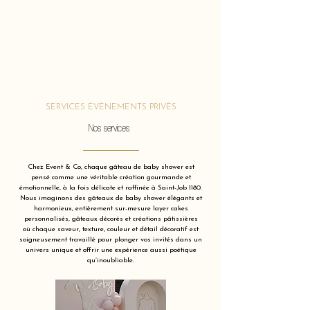
SERVICES ÉVÈNEMENTS PRIVÉS
Nos services
Chez Event & Co, chaque gâteau de baby shower est
pensé comme une véritable création gourmande et
émotionnelle, à la fois délicate et raffinée à Saint-Job 1180.
Nous imaginons des gâteaux de baby shower élégants et
harmonieux, entièrement sur-mesure layer cakes
personnalisés, gâteaux décorés et créations pâtissières
où chaque saveur, texture, couleur et détail décoratif est
soigneusement travaillé pour plonger vos invités dans un
univers unique et offrir une expérience aussi poétique
qu’inoubliable.