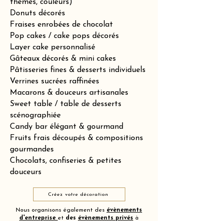
thèmes, couleurs)
Donuts décorés
Fraises enrobées de chocolat
Pop cakes / cake pops décorés
Layer cake personnalisé
Gâteaux décorés & mini cakes
Pâtisseries fines & desserts individuels
Verrines sucrées raffinées
Macarons & douceurs artisanales
Sweet table / table de desserts
scénographiée
Candy bar élégant & gourmand
Fruits frais découpés & compositions
gourmandes
Chocolats, confiseries & petites
douceurs
Créez votre décoration
Nous organisons également des
évènements
d'entreprise
et
des
évènements privés
à