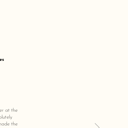
es
er at the
lutely
 made the