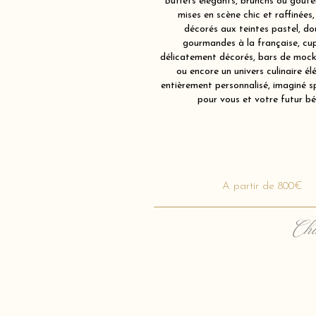
Buffets élégants, brunchs ou goûter
mises en scène chic et raffinées,
décorés aux teintes pastel, do
gourmandes à la française, cu
délicatement décorés, bars de mockt
ou encore un univers culinaire él
entièrement personnalisé, imaginé 
pour vous et votre futur bé
A partir de 800€
Cha