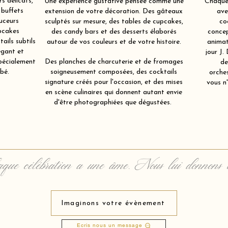
s délicats,
Une expérience gustative pensée comme une
Chaque 
 buffets
extension de votre décoration. Des gâteaux
ave
uceurs
sculptés sur mesure, des tables de cupcakes,
co
pcakes
des candy bars et des desserts élaborés
concep
ails subtils
autour de vos couleurs et de votre histoire.
animat
égant et
jour J.
spécialement
Des planches de charcuterie et de fromages
de
bé.
soigneusement composées, des cocktails
orche
signature créés pour l'occasion, et des mises
vous n'
en scène culinaires qui donnent autant envie
d'être photographiées que dégustées.
que célébration a une âme. Nous lui donnons 
Imaginons votre évènement
Ecris nous un message