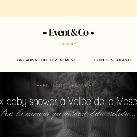
ORGANISATION D'EVENEMENT
COIN DES ENFANTS
EVENT&CO FRANCE
 baby shower à Vallée de la Mosel
Pour les moments qui méritent d'etre orchestré...