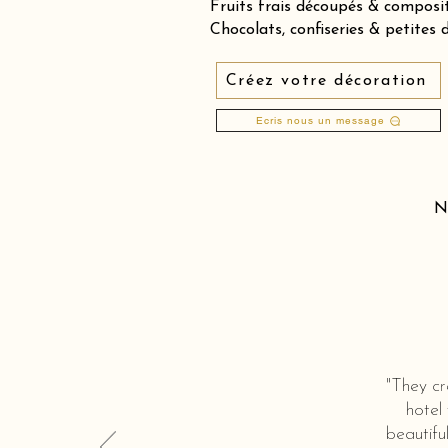
Fruits frais découpés & compos
Chocolats, confiseries & petites 
Créez votre décoration
Ecris nous un message
N
"They cr
hotel
beautifu