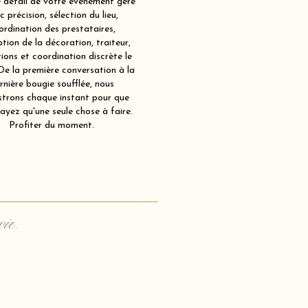
détail de votre événement géré
c précision, sélection du lieu,
ordination des prestataires,
tion de la décoration, traiteur,
ions et coordination discrète le
 De la première conversation à la
rnière bougie soufflée, nous
strons chaque instant pour que
ayez qu'une seule chose à faire.
Profiter du moment.
vie.