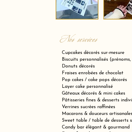
Nos services
Cupcakes décorés sur-mesure
Biscuits personnalisés (prénoms,
Donuts décorés
Fraises enrobées de chocolat
Pop cakes / cake pops décorés
Layer cake personnalisé
Gâteaux décorés & mini cakes
Pâtisseries fines & desserts indiv
Verrines sucrées raffinées
Macarons & douceurs artisanale
Sweet table / table de desserts 
Candy bar élégant & gourmand