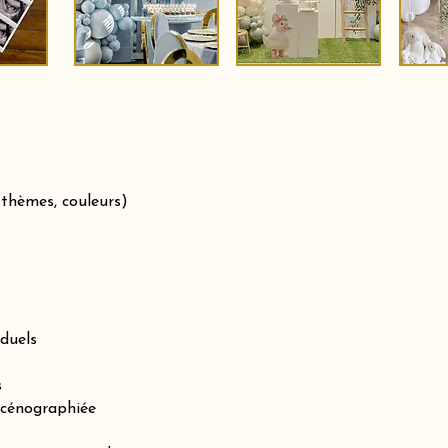
 thèmes, couleurs)
iduels
s
scénographiée