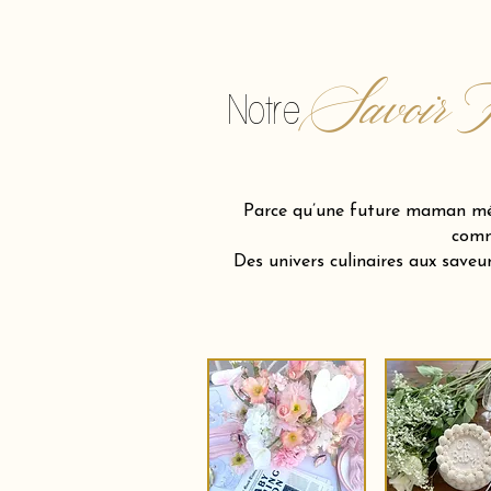
Savoir F
Notre
Parce qu’une future maman méri
comm
Des univers culinaires aux save