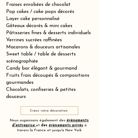
Fraises enrobées de chocolat
Pop cakes / cake pops décorés
Layer cake personnalisé
Gâteaux décorés & mini cakes
Pâtisseries fines & desserts individuels
Verrines sucrées raffinées
Macarons & douceurs artisanales
Sweet table / table de desserts
scénographiée
Candy bar élégant & gourmand
Fruits frais découpés & compositions
gourmandes
Chocolats, confiseries & petites
douceurs
Créez votre décoration
Nous organisons également des
évènements
d'entreprise
et
des
évènements privés
à
travers la France et jusqu'a New York