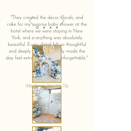
"They created the decor, florals, and
cake for my surprise baby shower at the
hotel where we were staying in New
York, and everything was absolutely
beautiful. Every detail felt so thoughtful
and deeply touching. It truly made the
day feel extra special and unforgettable."
KERSTIN HAHN
Baby shower - New York City