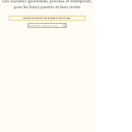
Des souvenirs gourmands, précieux et intemporels,
pour les futurs parents et leurs invités
CONTACTER NOTRE PATISSIÈRE À ZOUTE 8300
Contactez nous par message