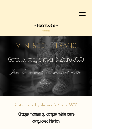
EVENT&CO FRANCE
Gateaux baby shower à Zoute 8300
Pour les moments qui méritent d'etre
orchestré...
Gateaux baby shower à Zoute 8300
Chaque moment qui compte mérite d'être
conçu avec intention.