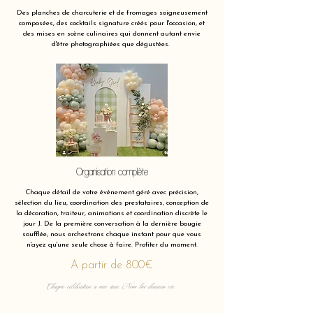
Des planches de charcuterie et de fromages soigneusement
composées, des cocktails signature créés pour l'occasion, et
des mises en scène culinaires qui donnent autant envie
d'être photographiées que dégustées.
Organisation complète
Chaque détail de votre événement géré avec précision,
sélection du lieu, coordination des prestataires, conception de
la décoration, traiteur, animations et coordination discrète le
jour J. De la première conversation à la dernière bougie
soufflée, nous orchestrons chaque instant pour que vous
n'ayez qu'une seule chose à faire. Profiter du moment.
A partir de 800€
Chaque célébration a une âme. Nous lui donnons vie.