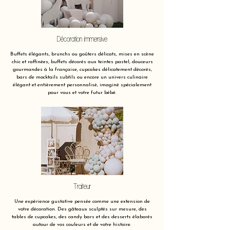
Décoration immersive
Buffets élégants, brunchs ou goûters délicats, mises en scène
chic et raffinées, buffets décorés aux teintes pastel, douceurs
gourmandes à la française, cupcakes délicatement décorés,
bars de mocktails subtils ou encore un univers culinaire
élégant et entièrement personnalisé, imaginé spécialement
pour vous et votre futur bébé.
Traiteur
Une expérience gustative pensée comme une extension de
votre décoration. Des gâteaux sculptés sur mesure, des
tables de cupcakes, des candy bars et des desserts élaborés
autour de vos couleurs et de votre histoire.