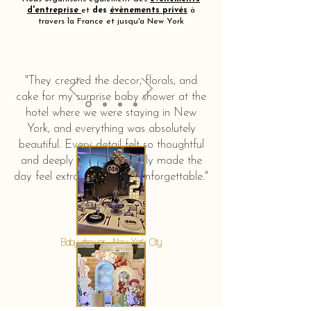
d'entreprise
et
des
évènements privés
à
travers la France et jusqu'a New York
"They created the decor, florals, and
cake for my surprise baby shower at the
hotel where we were staying in New
York, and everything was absolutely
beautiful. Every detail felt so thoughtful
and deeply touching. It truly made the
day feel extra special and unforgettable."
KERSTIN HAHN
Baby shower - New York City