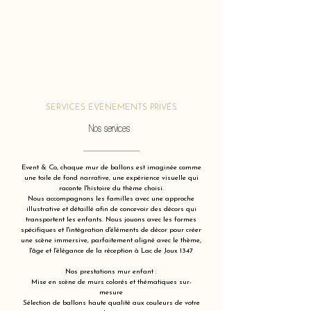
SERVICES ÉVÈNEMENTS PRIVÉS
Nos services
Event & Co, chaque mur de ballons est imaginée comme
une toile de fond narrative, une expérience visuelle qui
raconte l'histoire du thème choisi.
Nous accompagnons les familles avec une approche
illustrative et détaillé afin de concevoir des décors qui
transportent les enfants. Nous jouons avec les formes
spécifiques et l'intégration d'éléments de décor pour créer
une scène immersive, parfaitement aligné avec le thème,
l'âge et l'élégance de la réception à Lac de Joux 1347
Nos prestations mur enfant :
Mise en scène de murs colorés et thématiques sur-
mesure
Sélection de ballons haute qualité aux couleurs de votre