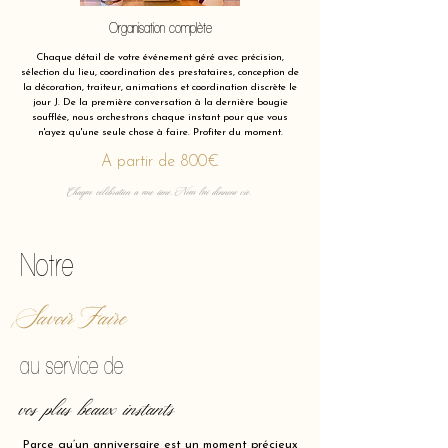
Organisation complète
Chaque détail de votre événement géré avec précision,
sélection du lieu, coordination des prestataires, conception de
la décoration, traiteur, animations et coordination discrète le
jour J. De la première conversation à la dernière bougie
soufflée, nous orchestrons chaque instant pour que vous
n'ayez qu'une seule chose à faire. Profiter du moment.
A partir de 800€
Chaque célébration a une âme. Nous lui donnons vie.
Notre
Savoir Faire
au service de
vos plus beaux instants
Parce qu’un anniversaire est un moment précieux