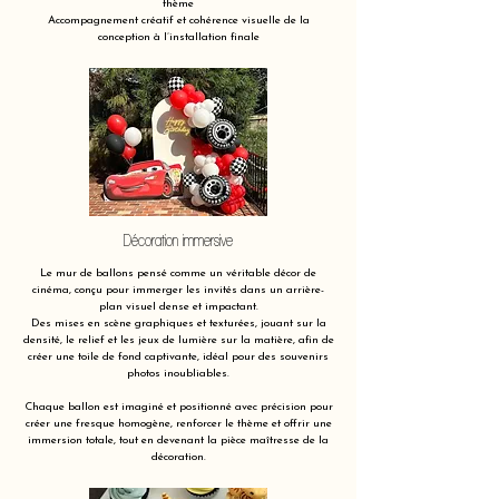
thème
Accompagnement créatif et cohérence visuelle de la
conception à l’installation finale
Décoration immersive
Le mur de ballons pensé comme un véritable décor de
cinéma, conçu pour immerger les invités dans un arrière-
plan visuel dense et impactant.
Des mises en scène graphiques et texturées, jouant sur la
densité, le relief et les jeux de lumière sur la matière, afin de
créer une toile de fond captivante, idéal pour des souvenirs
photos inoubliables.
Chaque ballon est imaginé et positionné avec précision pour
créer une fresque homogène, renforcer le thème et offrir une
immersion totale, tout en devenant la pièce maîtresse de la
décoration.