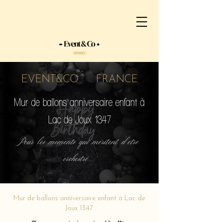
EVENT&CO FRANCE
Mur de ballons anniversaire enfant à
Lac de Joux 1347
Pour les moments qui méritent d'etre
orchestré...
Mur de ballons anniversaire enfant à Lac de
Joux 1347