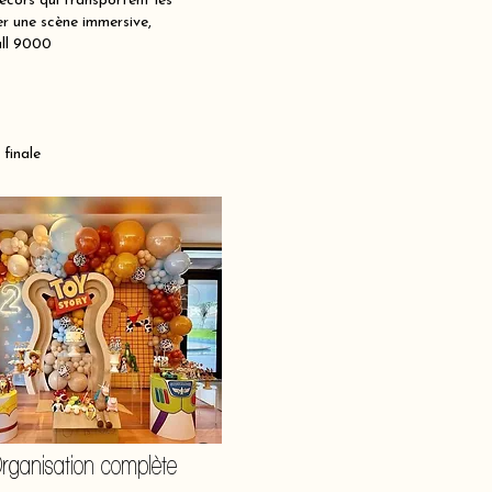
écors qui transportent les
er une scène immersive,
all 9000
 finale
rganisation complète