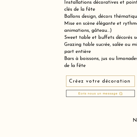
Installations décoratives et poin
clés de la fête
Ballons design, décors thématiqu
Mise en scène élégante et rythm
animations, gâteau…)
Sweet table et buffets décorés se
Grazing table sucrée, salée ou 
part entière
Bars à boissons, jus ou limonades
de la fête
Créez votre décoration
Ecris nous un message
N