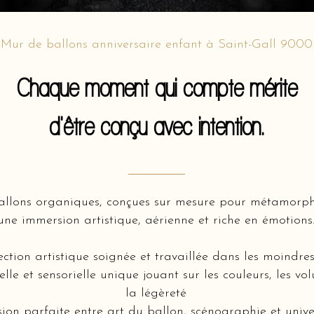
Mur de ballons anniversaire enfant à Saint-Gall 9000
Chaque moment qui compte mérite
d'être conçu avec intention.
llons organiques, conçues sur mesure pour métamorph
une immersion artistique, aérienne et riche en émotions
ction artistique soignée et travaillée dans les moindres
lle et sensorielle unique jouant sur les couleurs, les v
la légèreté
ion parfaite entre art du ballon, scénographie et unive