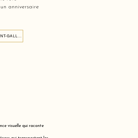
 un anniversaire
CRÉER UN MUR DE BALLONS POUR L'ANNIVERSAIRE DE MON ENFANT À SAINT-GALL 9000
ce visuelle qui raconte