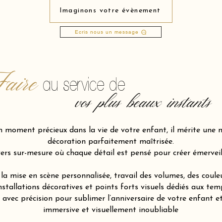
Imaginons votre évènement
Ecris nous un message
aire
au service de
vos plus beaux instants
n moment précieux dans la vie de votre enfant, il mérite une 
décoration parfaitement maîtrisée.
rs sur-mesure où chaque détail est pensé pour créer émerveil
la mise en scène personnalisée, travail des volumes, des coule
nstallations décoratives et points forts visuels dédiés aux tem
vec précision pour sublimer l’anniversaire de votre enfant et 
immersive et visuellement inoubliable