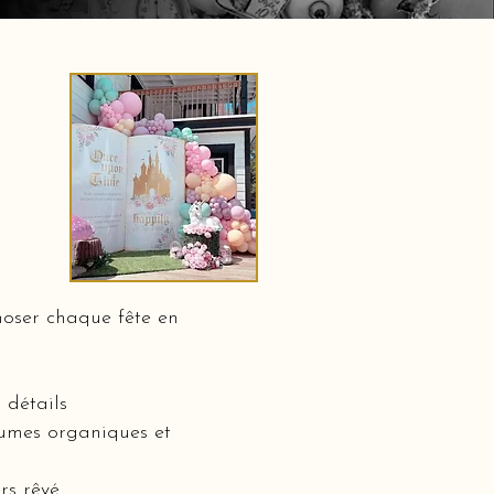
oser chaque fête en
.
 détails
olumes organiques et
rs rêvé