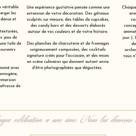
 véritable
Une expérience gustative pensée comme une
Chaque 
erger les
extension de votre décoration. Des gâteaux
ave
l dense et
sculptés sur mesure, des tables de cupcakes,
co
des candy bars et des desserts élaborés
concep
texturées,
autour de vos couleurs et de votre histoire.
animat
es jeux de
jour J.
une toile de
Des planches de charcuterie et de fromages
de
souvenirs
soigneusement composées, des cocktails
orche
signature créés pour l'occasion, et des mises
vous n'
en scène culinaires qui donnent autant envie
tionné avec
d'être photographiées que dégustées.
 homogène,
immersion
aîtresse de
que célébration a une âme. Nous lui donnons 