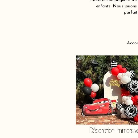
Nous accompagnons les fam
enfants. Nous jouons a
parfait
Accom
Décoration immersiv