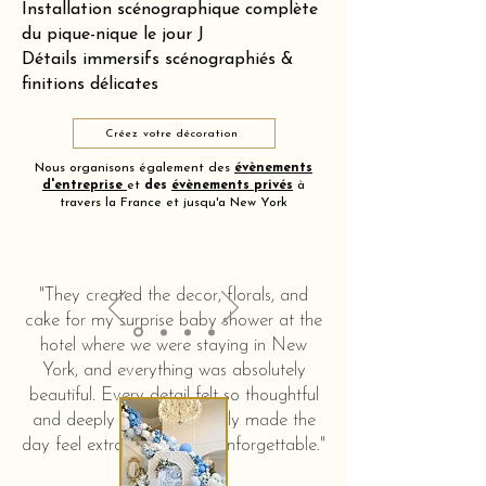
Installation scénographique complète
du pique-nique le jour J
Détails immersifs scénographiés &
finitions délicates
Créez votre décoration
Nous organisons également des
évènements
d'entreprise
et
des
évènements privés
à
travers la France et jusqu'a New York
"They created the decor, florals, and
cake for my surprise baby shower at the
hotel where we were staying in New
York, and everything was absolutely
beautiful. Every detail felt so thoughtful
and deeply touching. It truly made the
day feel extra special and unforgettable."