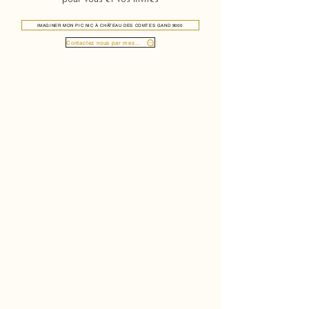
IMAGINER MON PIC NIC À CHÂTEAU DES COMTES GAND 9000
Contactez nous par message