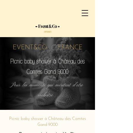
EVENT&CO FRANCE
Picnic baby shower à Château des
Comtes Gand 9000
Pour les moments qui méritent d'etre
orchestré...
Picnic baby shower à Château des Comtes
Gand 9000