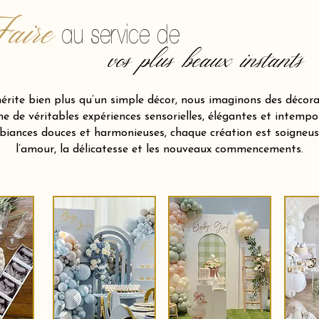
aire
au service de
vos plus beaux instants
ite bien plus qu’un simple décor, nous imaginons des décora
 de véritables expériences sensorielles, élégantes et intempor
biances douces et harmonieuses, chaque création est soigneu
l’amour, la délicatesse et les nouveaux commencements.