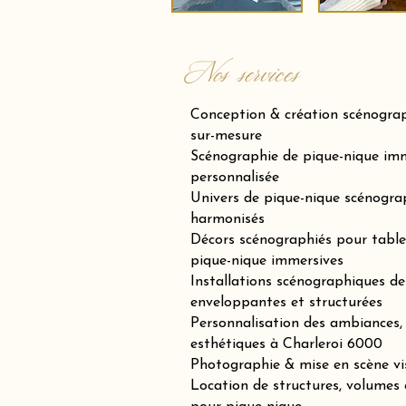
Nos services
Conception & création scénogra
sur-mesure
Scénographie de pique-nique imm
personnalisée
Univers de pique-nique scénogra
harmonisés
Décors scénographiés pour tables
pique-nique immersives
Installations scénographiques de 
enveloppantes et structurées
Personnalisation des ambiances, 
esthétiques à Charleroi 6000
Photographie & mise en scène vi
Location de structures, volumes