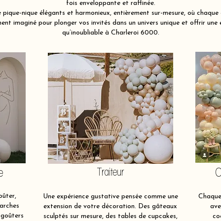
fois enveloppante et raffinée.
pique-nique élégants et harmonieux, entièrement sur-mesure, où chaque é
nt imaginé pour plonger vos invités dans un univers unique et offrir une 
qu’inoubliable à Charleroi 6000.
e
Traiteur
O
oûter,
Une expérience gustative pensée comme une
Chaque 
 arches
extension de votre décoration. Des gâteaux
ave
 goûters
sculptés sur mesure, des tables de cupcakes,
co