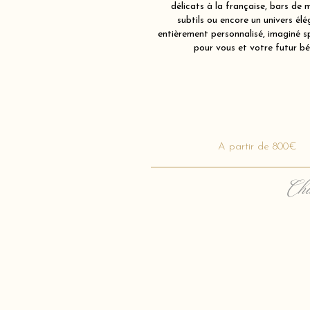
délicats à la française, bars de 
subtils ou encore un univers élé
entièrement personnalisé, imaginé 
pour vous et votre futur bé
A partir de 800€
Cha