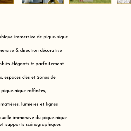
phique immersive de pique-nique
ersive & direction décorative
phiés élégants & parfaitement
, espaces clés et zones de
pique-nique raffinées,
matières, lumières et lignes
suelle immersive du pique-nique
 et supports scénographiques