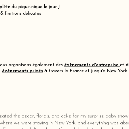
lète du pique-nique le jour J
 finitions délicates
ous organisons également des
évènements d'entreprise
et
d
évènements privés
à travers la France et jusqu'a New York
eated the decor, florals, and cake for my surprise baby show
 where we were staying in New York, and everything was abso