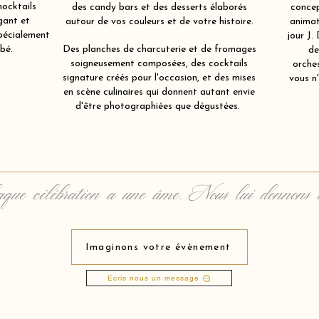
mocktails
des candy bars et des desserts élaborés
concep
gant et
autour de vos couleurs et de votre histoire.
animat
spécialement
jour J.
bé.
Des planches de charcuterie et de fromages
de
soigneusement composées, des cocktails
orche
signature créés pour l'occasion, et des mises
vous n'
en scène culinaires qui donnent autant envie
d'être photographiées que dégustées.
que célébration a une âme. Nous lui donnons 
Imaginons votre évènement
Ecris nous un message