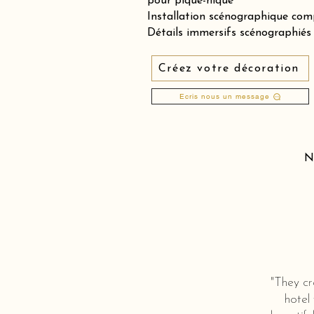
pour pique-nique
Installation scénographique comp
Détails immersifs scénographiés &
Créez votre décoration
Ecris nous un message
N
"They cr
hotel