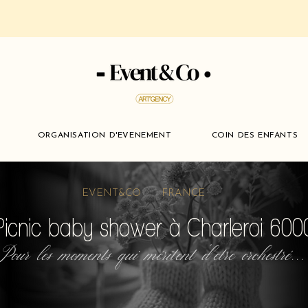
ORGANISATION D'EVENEMENT
COIN DES ENFANTS
EVENT&CO FRANCE
Picnic baby shower à Charleroi 600
Pour les moments qui méritent d'etre orchestré...