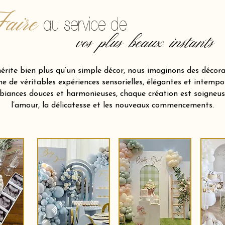
aire
au service de
vos plus beaux instants
ite bien plus qu’un simple décor, nous imaginons des décora
 de véritables expériences sensorielles, élégantes et intempor
biances douces et harmonieuses, chaque création est soigneu
l’amour, la délicatesse et les nouveaux commencements.