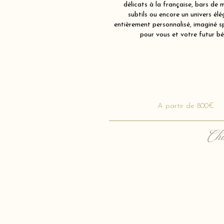
délicats à la française, bars de 
subtils ou encore un univers élé
entièrement personnalisé, imaginé 
pour vous et votre futur bé
A partir de 800€
Cha