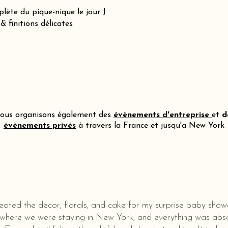
lète du pique-nique le jour J
 finitions délicates
ous organisons également des
évènements d'entreprise
et
d
évènements privés
à travers la France et jusqu'a New York
eated the decor, florals, and cake for my surprise baby show
 where we were staying in New York, and everything was abso