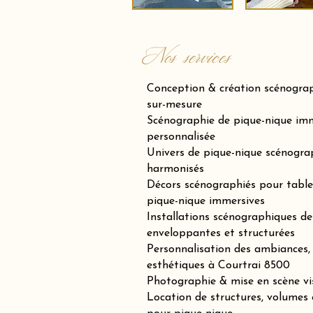
Nos services
Conception & création scénogra
sur-mesure
Scénographie de pique-nique imm
personnalisée
Univers de pique-nique scénogra
harmonisés
Décors scénographiés pour tables
pique-nique immersives
Installations scénographiques de 
enveloppantes et structurées
Personnalisation des ambiances, 
esthétiques à Courtrai 8500
Photographie & mise en scène vi
Location de structures, volumes