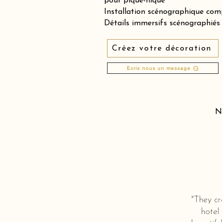
pour pique-nique
Installation scénographique comp
Détails immersifs scénographiés &
Créez votre décoration
Ecris nous un message
N
"They cr
hotel