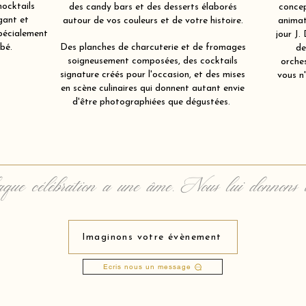
mocktails
des candy bars et des desserts élaborés
concep
gant et
autour de vos couleurs et de votre histoire.
animat
spécialement
jour J.
bé.
Des planches de charcuterie et de fromages
de
soigneusement composées, des cocktails
orche
signature créés pour l'occasion, et des mises
vous n'
en scène culinaires qui donnent autant envie
d'être photographiées que dégustées.
que célébration a une âme. Nous lui donnons 
Imaginons votre évènement
Ecris nous un message