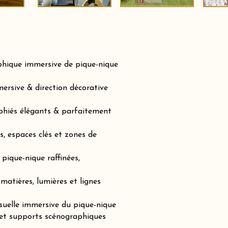
phique immersive de pique-nique
ersive & direction décorative
phiés élégants & parfaitement
, espaces clés et zones de
pique-nique raffinées,
matières, lumières et lignes
suelle immersive du pique-nique
 et supports scénographiques