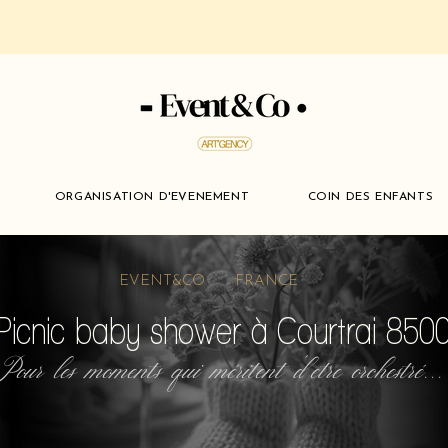
ORGANISATION D'EVENEMENT
COIN DES ENFANTS
EVENT&CO FRANCE
Picnic baby shower à Courtrai 850
Pour les moments qui méritent d'etre orchestré...