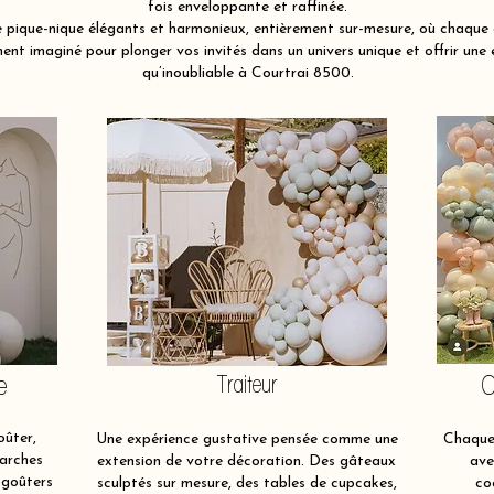
fois enveloppante et raffinée.
pique-nique élégants et harmonieux, entièrement sur-mesure, où chaque é
nt imaginé pour plonger vos invités dans un univers unique et offrir une 
qu’inoubliable à Courtrai 8500.
e
Traiteur
O
oûter,
Une expérience gustative pensée comme une
Chaque 
 arches
extension de votre décoration. Des gâteaux
ave
 goûters
sculptés sur mesure, des tables de cupcakes,
co