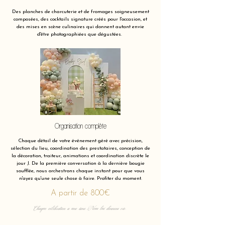
Des planches de charcuterie et de fromages soigneusement
composées, des cocktails signature créés pour l'occasion, et
des mises en scène culinaires qui donnent autant envie
d'être photographiées que dégustées.
Organisation complète
Chaque détail de votre événement géré avec précision,
sélection du lieu, coordination des prestataires, conception de
la décoration, traiteur, animations et coordination discrète le
jour J. De la première conversation à la dernière bougie
soufflée, nous orchestrons chaque instant pour que vous
n'ayez qu'une seule chose à faire. Profiter du moment.
A partir de 800€
Chaque célébration a une âme. Nous lui donnons vie.