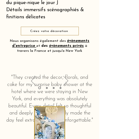
du pique-nique le jour J
Détails immersifs scénographiés &
finitions délicates
Créez votre décoration
Nous organisons également des
évènements
d'entreprise
et
des
évènements privés
à
travers la France et jusqu'a New York
"They created the decor, florals, and
cake for my surprise baby shower at the
hotel where we were staying in New
York, and everything was absolutely
beautiful. Every detail felt so thoughtful
and deeply touching. It truly made the
day feel extra special and unforgettable."
KERSTIN HAHN