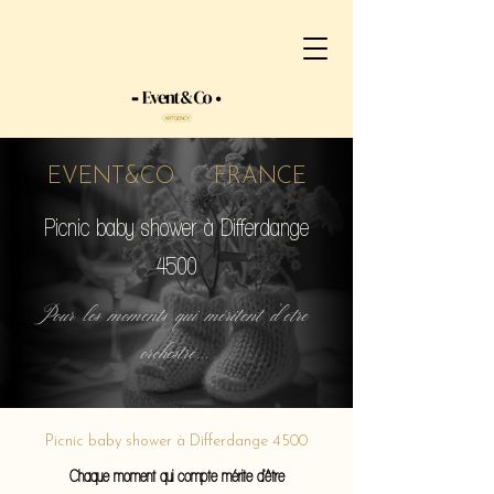
EVENT&CO FRANCE
Picnic baby shower à Differdange
4500
Pour les moments qui méritent d'etre
orchestré...
Picnic baby shower à Differdange 4500
Chaque moment qui compte mérite d'être