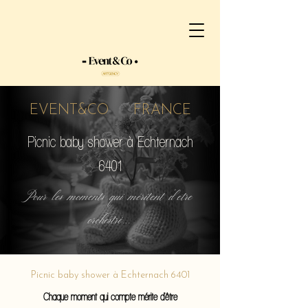
EVENT&CO FRANCE
Picnic baby shower à Echternach
6401
Pour les moments qui méritent d'etre
orchestré...
Picnic baby shower à Echternach 6401
Chaque moment qui compte mérite d'être