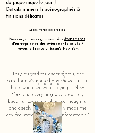
du pique-nique le jour J
Détails immersifs scénographiés &
finitions délicates
Créez votre décoration
Nous organisons également des
évènements
d'entreprise
et
des
évènements privés
à
travers la France et jusqu'a New York
"They created the decor, florals, and
cake for my surprise baby shower at the
hotel where we were staying in New
York, and everything was absolutely
beautiful. Every detail felt so thoughtful
and deeply touching. It truly made the
day feel extra special and unforgettable."
KERSTIN HAHN