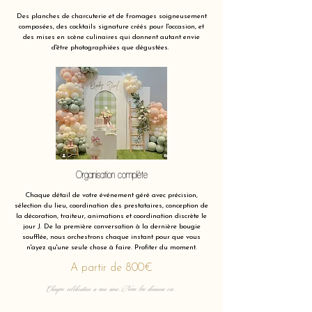
Des planches de charcuterie et de fromages soigneusement
composées, des cocktails signature créés pour l'occasion, et
des mises en scène culinaires qui donnent autant envie
d'être photographiées que dégustées.
Organisation complète
Chaque détail de votre événement géré avec précision,
sélection du lieu, coordination des prestataires, conception de
la décoration, traiteur, animations et coordination discrète le
jour J. De la première conversation à la dernière bougie
soufflée, nous orchestrons chaque instant pour que vous
n'ayez qu'une seule chose à faire. Profiter du moment.
A partir de 800€
Chaque célébration a une âme. Nous lui donnons vie.