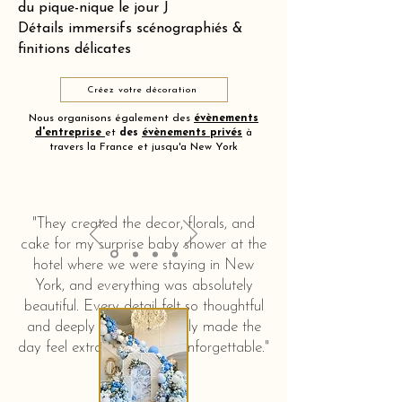
du pique-nique le jour J
Détails immersifs scénographiés &
finitions délicates
Créez votre décoration
Nous organisons également des
évènements
d'entreprise
et
des
évènements privés
à
travers la France et jusqu'a New York
"They created the decor, florals, and
cake for my surprise baby shower at the
hotel where we were staying in New
York, and everything was absolutely
beautiful. Every detail felt so thoughtful
and deeply touching. It truly made the
day feel extra special and unforgettable."
KERSTIN HAHN