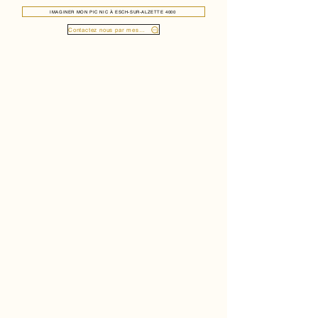
IMAGINER MON PIC NIC À ESCH-SUR-ALZETTE 4000
Contactez nous par message