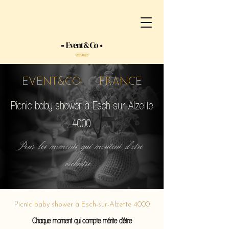
EVENT&CO FRANCE
Picnic baby shower à Esch-sur-Alzette
4000
Pour les moments qui méritent d'etre
orchestré...
Picnic baby shower à Esch-sur-Alzette 4000
Chaque moment qui compte mérite d'être