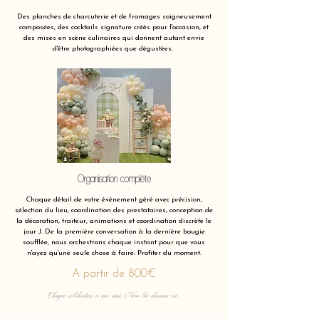
Des planches de charcuterie et de fromages soigneusement
composées, des cocktails signature créés pour l'occasion, et
des mises en scène culinaires qui donnent autant envie
d'être photographiées que dégustées.
Organisation complète
Chaque détail de votre événement géré avec précision,
sélection du lieu, coordination des prestataires, conception de
la décoration, traiteur, animations et coordination discrète le
jour J. De la première conversation à la dernière bougie
soufflée, nous orchestrons chaque instant pour que vous
n'ayez qu'une seule chose à faire. Profiter du moment.
A partir de 800€
Chaque célébration a une âme. Nous lui donnons vie.