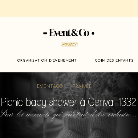
ORGANISATION D'EVENEMENT
COIN DES ENFANTS
EVENT&CO FRANCE
Picnic baby shower à Genval 1332
Pour les moments qui méritent d'etre orchestré...