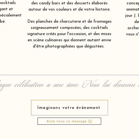
mocktails
des candy bars et des desserts élaborés
concep
gant et
autour de vos couleurs et de votre histoire.
animat
spécialement
jour J.
bé.
Des planches de charcuterie et de fromages
de
soigneusement composées, des cocktails
orche
signature créés pour l'occasion, et des mises
vous n'
en scène culinaires qui donnent autant envie
d'être photographiées que dégustées.
que célébration a une âme. Nous lui donnons 
Imaginons votre évènement
Ecris nous un message