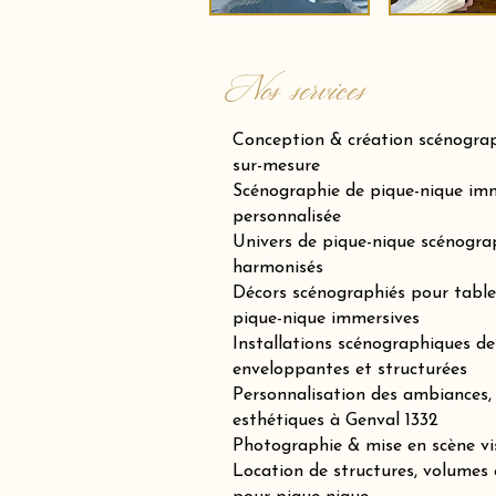
Nos services
Conception & création scénogra
sur-mesure
Scénographie de pique-nique imm
personnalisée
Univers de pique-nique scénogra
harmonisés
Décors scénographiés pour tables
pique-nique immersives
Installations scénographiques de 
enveloppantes et structurées
Personnalisation des ambiances, 
esthétiques à Genval 1332
Photographie & mise en scène vi
Location de structures, volumes