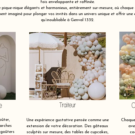
fois enveloppante et raffinée.
pique-nique élégants et harmonieux, entièrement sur-mesure, où chaque é
nt imaginé pour plonger vos invités dans un univers unique et offrir une 
qu’inoubliable à Genval 1332.
e
Traiteur
O
oûter,
Une expérience gustative pensée comme une
Chaque 
 arches
extension de votre décoration. Des gâteaux
ave
 goûters
sculptés sur mesure, des tables de cupcakes,
co