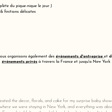
lète du pique-nique le jour J
 finitions délicates
ous organisons également des
évènements d'entreprise
et
d
évènements privés
à travers la France et jusqu'a New York
eated the decor, florals, and cake for my surprise baby show
 where we were staying in New York, and everything was abso