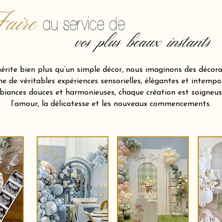
aire
au service de
vos plus beaux instants
ite bien plus qu’un simple décor, nous imaginons des décora
 de véritables expériences sensorielles, élégantes et intempor
biances douces et harmonieuses, chaque création est soigneu
l’amour, la délicatesse et les nouveaux commencements.