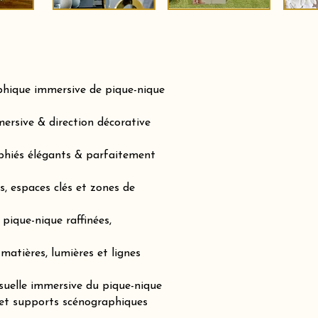
phique immersive de pique-nique
ersive & direction décorative
phiés élégants & parfaitement
, espaces clés et zones de
pique-nique raffinées,
matières, lumières et lignes
suelle immersive du pique-nique
 et supports scénographiques