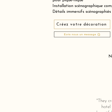
pour pique-nique
Installation scénographique comp
Détails immersifs scénographiés &
Créez votre décoration
Ecris nous un message
N
"They cr
hotel