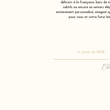
délicats à la française, bars de 
subtils ou encore un univers élé
entièrement personnalisé, imaginé 
pour vous et votre futur bé
A partir de 800€
Cha