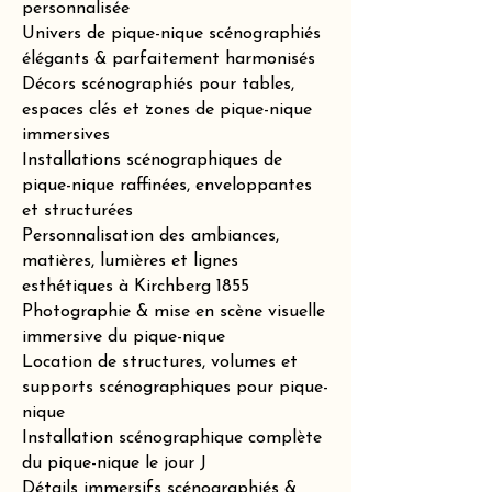
personnalisée
Univers de pique-nique scénographiés
élégants & parfaitement harmonisés
Décors scénographiés pour tables,
espaces clés et zones de pique-nique
immersives
Installations scénographiques de
pique-nique raffinées, enveloppantes
et structurées
Personnalisation des ambiances,
matières, lumières et lignes
esthétiques à Kirchberg 1855
Photographie & mise en scène visuelle
immersive du pique-nique
Location de structures, volumes et
supports scénographiques pour pique-
nique
Installation scénographique complète
du pique-nique le jour J
Détails immersifs scénographiés &