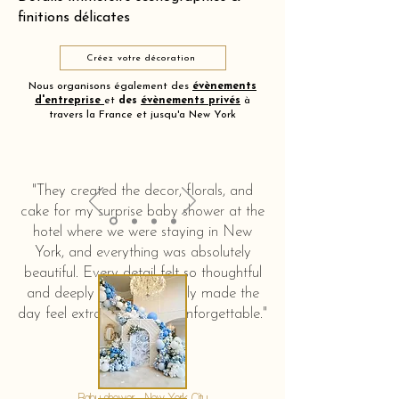
finitions délicates
Créez votre décoration
Nous organisons également des
évènements
d'entreprise
et
des
évènements privés
à
travers la France et jusqu'a New York
"They created the decor, florals, and
cake for my surprise baby shower at the
hotel where we were staying in New
York, and everything was absolutely
beautiful. Every detail felt so thoughtful
and deeply touching. It truly made the
day feel extra special and unforgettable."
KERSTIN HAHN
Baby shower - New York City