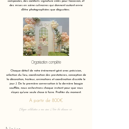
composées, des cocktails signature créés pour l'occasion, et
des mises en scène culinaires qui donnent autant envie
d'être photographiées que dégustées.
Organisation complète
Chaque détail de votre événement géré avec précision,
sélection du lieu, coordination des prestataires, conception de
la décoration, traiteur, animations et coordination discrète le
jour J. De la première conversation à la dernière bougie
soufflée, nous orchestrons chaque instant pour que vous
n'ayez qu'une seule chose à faire. Profiter du moment.
A partir de 800€
Chaque célébration a une âme. Nous lui donnons vie.