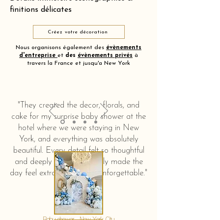
finitions délicates
Créez votre décoration
Nous organisons également des
évènements
d'entreprise
et
des
évènements privés
à
travers la France et jusqu'a New York
"They created the decor, florals, and
cake for my surprise baby shower at the
hotel where we were staying in New
York, and everything was absolutely
beautiful. Every detail felt so thoughtful
and deeply touching. It truly made the
day feel extra special and unforgettable."
KERSTIN HAHN
Baby shower - New York City