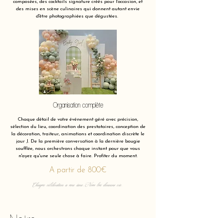
composées, des cocktails signature créés pour l'occasion, et
des mises en scène culinaires qui donnent autant envie
d'être photographiées que dégustées.
Organisation complète
Chaque détail de votre événement géré avec précision,
sélection du lieu, coordination des prestataires, conception de
la décoration, traiteur, animations et coordination discrète le
jour J. De la première conversation à la dernière bougie
soufflée, nous orchestrons chaque instant pour que vous
n'ayez qu'une seule chose à faire. Profiter du moment.
A partir de 800€
Chaque célébration a une âme. Nous lui donnons vie.