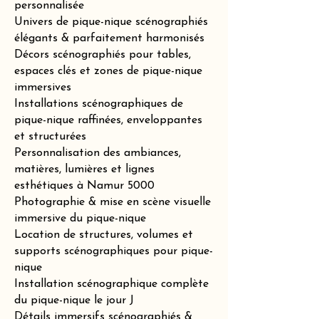
personnalisée
Univers de pique-nique scénographiés
élégants & parfaitement harmonisés
Décors scénographiés pour tables,
espaces clés et zones de pique-nique
immersives
Installations scénographiques de
pique-nique raffinées, enveloppantes
et structurées
Personnalisation des ambiances,
matières, lumières et lignes
esthétiques à Namur 5000
Photographie & mise en scène visuelle
immersive du pique-nique
Location de structures, volumes et
supports scénographiques pour pique-
nique
Installation scénographique complète
du pique-nique le jour J
Détails immersifs scénographiés &