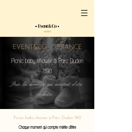
EVENT&CO FRANCE
Picnic baby shower à Parc Duden
1190
Pour les moments qui méritent d'etre
orchestré...
Picnic baby shower à Parc Duden 1190
Chaque moment qui compte mérite d'être