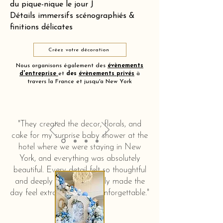
du pique-nique le jour J
Détails immersifs scénographiés &
finitions délicates
Créez votre décoration
Nous organisons également des
évènements
d'entreprise
et
des
évènements privés
à
travers la France et jusqu'a New York
"They created the decor, florals, and
cake for my surprise baby shower at the
hotel where we were staying in New
York, and everything was absolutely
beautiful. Every detail felt so thoughtful
and deeply touching. It truly made the
day feel extra special and unforgettable."
KERSTIN HAHN