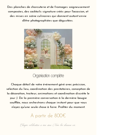
Des planches de charcuterie et de fromages soigneusement
composées, des cocktails signature créés pour l'occasion, et
des mises en scène culinaires qui donnent autant envie
d'être photographiées que dégustées.
Organisation complète
Chaque détail de votre événement géré avec précision,
sélection du lieu, coordination des prestataires, conception de
la décoration, traiteur, animations et coordination discrète le
jour J. De la première conversation à la dernière bougie
soufflée, nous orchestrons chaque instant pour que vous
n'ayez qu'une seule chose à faire. Profiter du moment.
A partir de 800€
Chaque célébration a une âme. Nous lui donnons vie.