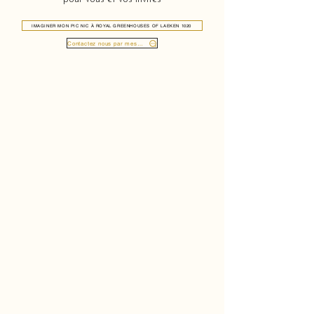
IMAGINER MON PIC NIC À ROYAL GREENHOUSES OF LAEKEN 1020
Contactez nous par message