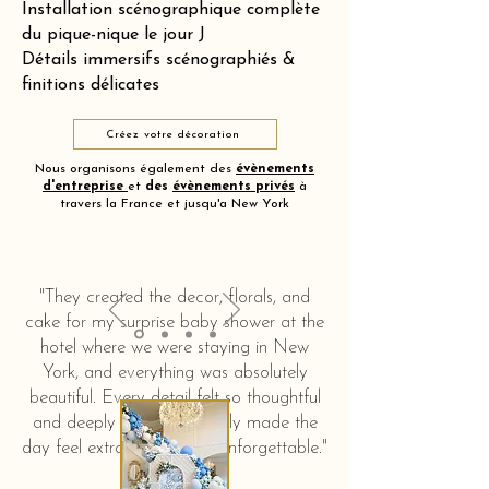
Installation scénographique complète
du pique-nique le jour J
Détails immersifs scénographiés &
finitions délicates
Créez votre décoration
Nous organisons également des
évènements
d'entreprise
et
des
évènements privés
à
travers la France et jusqu'a New York
"They created the decor, florals, and
cake for my surprise baby shower at the
hotel where we were staying in New
York, and everything was absolutely
beautiful. Every detail felt so thoughtful
and deeply touching. It truly made the
day feel extra special and unforgettable."