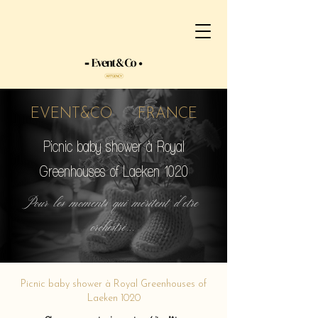
EVENT&CO FRANCE
Picnic baby shower à Royal
Greenhouses of Laeken 1020
Pour les moments qui méritent d'etre
orchestré...
Picnic baby shower à Royal Greenhouses of
Laeken 1020