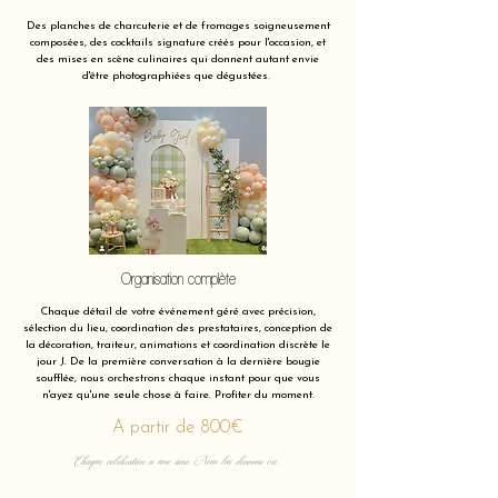
Des planches de charcuterie et de fromages soigneusement
composées, des cocktails signature créés pour l'occasion, et
des mises en scène culinaires qui donnent autant envie
d'être photographiées que dégustées.
Organisation complète
Chaque détail de votre événement géré avec précision,
sélection du lieu, coordination des prestataires, conception de
la décoration, traiteur, animations et coordination discrète le
jour J. De la première conversation à la dernière bougie
soufflée, nous orchestrons chaque instant pour que vous
n'ayez qu'une seule chose à faire. Profiter du moment.
A partir de 800€
Chaque célébration a une âme. Nous lui donnons vie.