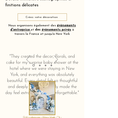
finitions délicates
Créez votre décoration
Nous organisons également des
évènements
d'entreprise
et
des
évènements privés
à
travers la France et jusqu'a New York
"They created the decor, florals, and
cake for my surprise baby shower at the
hotel where we were staying in New
York, and everything was absolutely
beautiful. Every detail felt so thoughtful
and deeply touching. It truly made the
day feel extra special and unforgettable."
KERSTIN HAHN
Baby shower - New York City