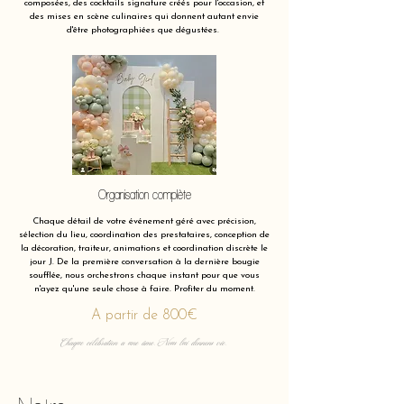
composées, des cocktails signature créés pour l'occasion, et
des mises en scène culinaires qui donnent autant envie
d'être photographiées que dégustées.
Organisation complète
Chaque détail de votre événement géré avec précision,
sélection du lieu, coordination des prestataires, conception de
la décoration, traiteur, animations et coordination discrète le
jour J. De la première conversation à la dernière bougie
soufflée, nous orchestrons chaque instant pour que vous
n'ayez qu'une seule chose à faire. Profiter du moment.
A partir de 800€
Chaque célébration a une âme. Nous lui donnons vie.