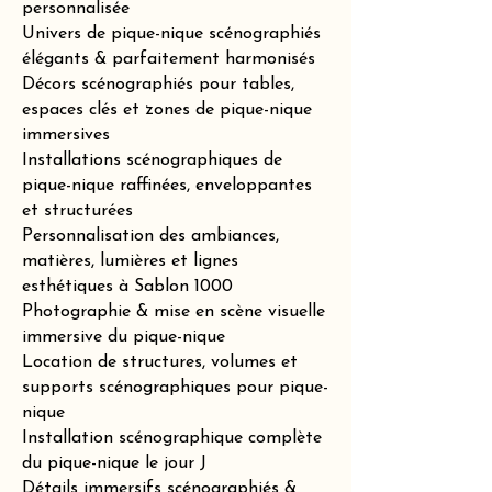
personnalisée
Univers de pique-nique scénographiés
élégants & parfaitement harmonisés
Décors scénographiés pour tables,
espaces clés et zones de pique-nique
immersives
Installations scénographiques de
pique-nique raffinées, enveloppantes
et structurées
Personnalisation des ambiances,
matières, lumières et lignes
esthétiques à Sablon 1000
Photographie & mise en scène visuelle
immersive du pique-nique
Location de structures, volumes et
supports scénographiques pour pique-
nique
Installation scénographique complète
du pique-nique le jour J
Détails immersifs scénographiés &