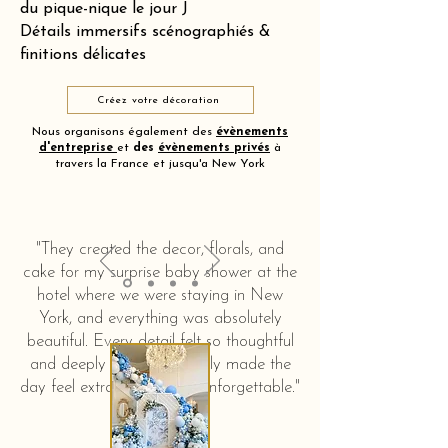
du pique-nique le jour J
Détails immersifs scénographiés &
finitions délicates
Créez votre décoration
Nous organisons également des
évènements
d'entreprise
et
des
évènements privés
à
travers la France et jusqu'a New York
"They created the decor, florals, and
cake for my surprise baby shower at the
hotel where we were staying in New
York, and everything was absolutely
beautiful. Every detail felt so thoughtful
and deeply touching. It truly made the
day feel extra special and unforgettable."
KERSTIN HAHN