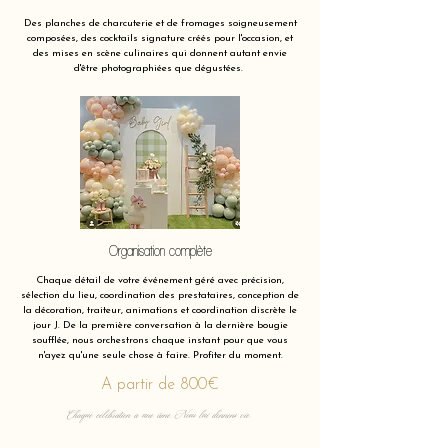
Des planches de charcuterie et de fromages soigneusement
composées, des cocktails signature créés pour l'occasion, et
des mises en scène culinaires qui donnent autant envie
d'être photographiées que dégustées.
Organisation complète
Chaque détail de votre événement géré avec précision,
sélection du lieu, coordination des prestataires, conception de
la décoration, traiteur, animations et coordination discrète le
jour J. De la première conversation à la dernière bougie
soufflée, nous orchestrons chaque instant pour que vous
n'ayez qu'une seule chose à faire. Profiter du moment.
A partir de 800€
Chaque célébration a une âme. Nous lui donnons vie.