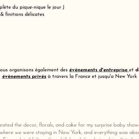
lète du pique-nique le jour J
 finitions délicates
ous organisons également des
évènements d'entreprise
et
d
évènements privés
à travers la France et jusqu'a New York
eated the decor, florals, and cake for my surprise baby show
 where we were staying in New York, and everything was abso