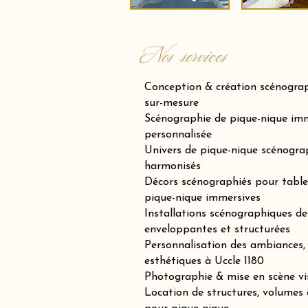
Nos services
Conception & création scénogra
sur-mesure
Scénographie de pique-nique imm
personnalisée
Univers de pique-nique scénogra
harmonisés
Décors scénographiés pour tables
pique-nique immersives
Installations scénographiques de 
enveloppantes et structurées
Personnalisation des ambiances, 
esthétiques à Uccle 1180
Photographie & mise en scène vi
Location de structures, volumes