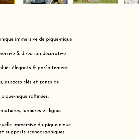
phique immersive de pique-nique
ersive & direction décorative
phiés élégants & parfaitement
, espaces clés et zones de
pique-nique raffinées,
matières, lumières et lignes
suelle immersive du pique-nique
 et supports scénographiques