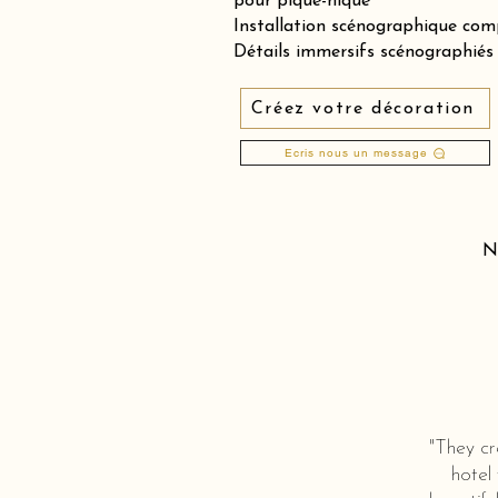
pour pique-nique
Installation scénographique comp
Détails immersifs scénographiés &
Créez votre décoration
Ecris nous un message
N
"They cr
hotel