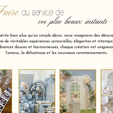
aire
au service de
vos plus beaux instants
ite bien plus qu’un simple décor, nous imaginons des décora
 de véritables expériences sensorielles, élégantes et intempor
biances douces et harmonieuses, chaque création est soigneu
l’amour, la délicatesse et les nouveaux commencements.