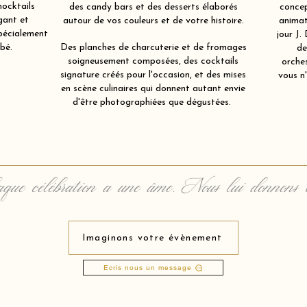
mocktails
des candy bars et des desserts élaborés
concep
gant et
autour de vos couleurs et de votre histoire.
animat
spécialement
jour J.
bé.
Des planches de charcuterie et de fromages
de
soigneusement composées, des cocktails
orche
signature créés pour l'occasion, et des mises
vous n'
en scène culinaires qui donnent autant envie
d'être photographiées que dégustées.
que célébration a une âme. Nous lui donnons 
Imaginons votre évènement
Ecris nous un message