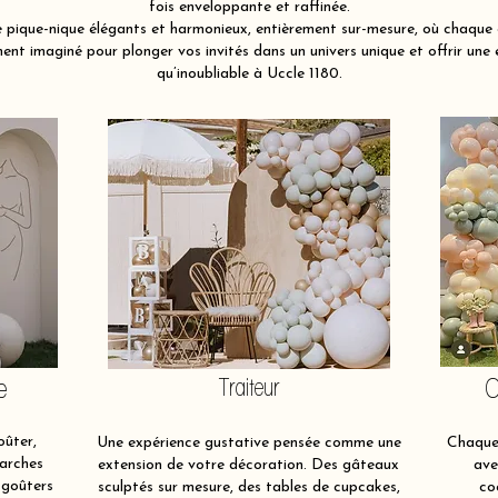
fois enveloppante et raffinée.
pique-nique élégants et harmonieux, entièrement sur-mesure, où chaque é
nt imaginé pour plonger vos invités dans un univers unique et offrir une 
qu’inoubliable à Uccle 1180.
e
Traiteur
O
oûter,
Une expérience gustative pensée comme une
Chaque 
 arches
extension de votre décoration. Des gâteaux
ave
 goûters
sculptés sur mesure, des tables de cupcakes,
co