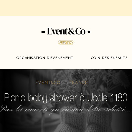
ORGANISATION D'EVENEMENT
COIN DES ENFANTS
EVENT&CO FRANCE
Picnic baby shower à Uccle 1180
Pour les moments qui méritent d'etre orchestré...