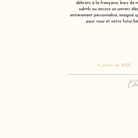
délicats à la française, bars de 
subtils ou encore un univers élé
entièrement personnalisé, imaginé 
pour vous et votre futur bé
A partir de 800€
Cha