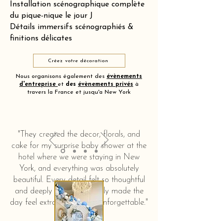
Installation scénographique complète
du pique-nique le jour J
Détails immersifs scénographiés &
finitions délicates
Créez votre décoration
Nous organisons également des
évènements
d'entreprise
et
des
évènements privés
à
travers la France et jusqu'a New York
"They created the decor, florals, and
cake for my surprise baby shower at the
hotel where we were staying in New
York, and everything was absolutely
beautiful. Every detail felt so thoughtful
and deeply touching. It truly made the
day feel extra special and unforgettable."