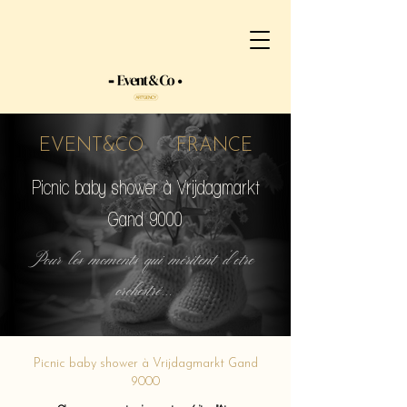
EVENT&CO FRANCE
Picnic baby shower à Vrijdagmarkt
Gand 9000
Pour les moments qui méritent d'etre
orchestré...
Picnic baby shower à Vrijdagmarkt Gand
9000