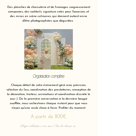
Des planches de charcuterie et de fromages soigneusement
composées, des cocktails signature créés pour l'occasion, et
des mises en scène culinaires qui donnent autant envie
d'être photographiées que dégustées.
Organisation complète
Chaque détail de votre événement géré avec précision,
sélection du lieu, coordination des prestataires, conception de
la décoration, traiteur, animations et coordination discrète le
jour J. De la première conversation à la dernière bougie
soufflée, nous orchestrons chaque instant pour que vous
n'ayez qu'une seule chose à faire. Profiter du moment.
A partir de 800€
Chaque célébration a une âme. Nous lui donnons vie.