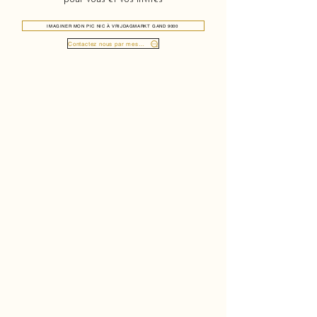
IMAGINER MON PIC NIC À VRIJDAGMARKT GAND 9000
Contactez nous par message