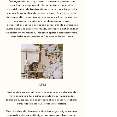
Scénographie de baby shower sur-mesure, pensée pour
structurer les espaces et créer un univers immersif et
sensoriel autour de l’arrivée de votre bébé. La scénographie
englobe la conception du parcours visuel, la mise en scène
des zones clés, l’organisation des volumes, l’harmonisation
des couleurs, matières et ambiances, ainsi que
l’orchestration spatiale de chaque détail, afin de plonger vos
invités dans une expérience fluide, cohérente, émotionnelle et
visuellement mémorable, imaginée spécialement pour vous,
votre bébé et vos proches à Château de Beloeil 7970.
Traiteur
Une expérience gustative pensée comme une extension de
votre décoration. Des gâteaux sculptés sur mesure, des
tables de cupcakes, des candy bars et des desserts élaborés
autour de vos couleurs et de votre histoire.
Des planches de charcuterie et de fromages soigneusement
composées, des cocktails signature créés pour l'occasion, et