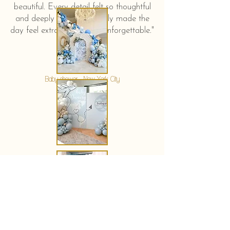
beautiful. Every detail felt so thoughtful
and deeply touching. It truly made the
day feel extra special and unforgettable."
KERSTIN HAHN
Baby shower - New York City