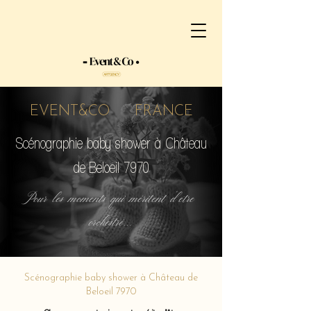
EVENT&CO FRANCE
Scénographie baby shower à Château
de Beloeil 7970
Pour les moments qui méritent d'etre
orchestré...
Scénographie baby shower à Château de
Beloeil 7970