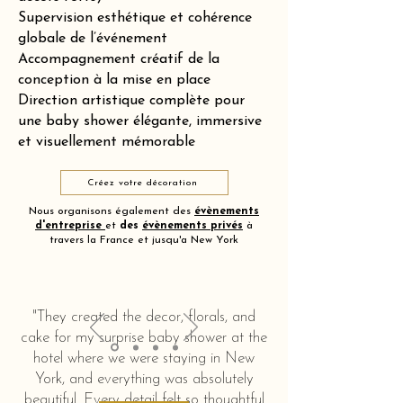
Supervision esthétique et cohérence
globale de l’événement
Accompagnement créatif de la
conception à la mise en place
Direction artistique complète pour
une baby shower élégante, immersive
et visuellement mémorable
Créez votre décoration
Nous organisons également des
évènements
d'entreprise
et
des
évènements privés
à
travers la France et jusqu'a New York
"They created the decor, florals, and
cake for my surprise baby shower at the
hotel where we were staying in New
York, and everything was absolutely
beautiful. Every detail felt so thoughtful