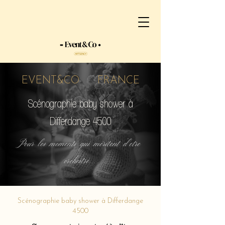
EVENT&CO FRANCE
Scénographie baby shower à
Differdange 4500
Pour les moments qui méritent d'etre
orchestré...
Scénographie baby shower à Differdange
4500