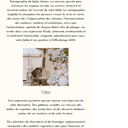
Scénographie de baby shower sur-mesure, pensée pour
structurer les espaces et créer un univers immersif et
sensoriel autour de l’arrivée de votre bébé. La scénographie
englobe la conception du parcours visuel, la mise en scène
des zones clés, l’organisation des volumes, l’harmonisation
des couleurs, matières et ambiances, ainsi que
l’orchestration spatiale de chaque détail, afin de plonger vos
invités dans une expérience fluide, cohérente, émotionnelle et
visuellement mémorable, imaginée spécialement pour vous,
votre bébé et vos proches à Differdange 4500.
Traiteur
Une expérience gustative pensée comme une extension de
votre décoration. Des gâteaux sculptés sur mesure, des
tables de cupcakes, des candy bars et des desserts élaborés
autour de vos couleurs et de votre histoire.
Des planches de charcuterie et de fromages soigneusement
composées, des cocktails signature créés pour l'occasion, et