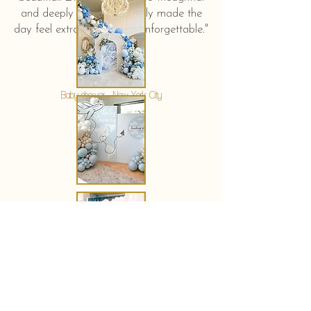
and deeply touching. It truly made the
day feel extra special and unforgettable."
KERSTIN HAHN
Baby shower - New York City