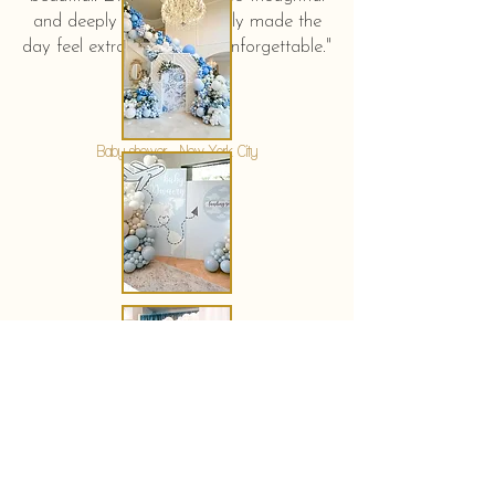
and deeply touching. It truly made the
day feel extra special and unforgettable."
KERSTIN HAHN
Baby shower - New York City