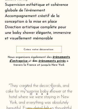
Supervision esthétique et cohérence
globale de l’événement
Accompagnement créatif de la
conception à la mise en place
Direction artistique complète pour
une baby shower élégante, immersive
et visuellement mémorable
Créez votre décoration
Nous organisons également des
évènements
d'entreprise
et
des
évènements privés
à
travers la France et jusqu'a New York
"They created the decor, florals, and
cake for my surprise baby shower at the
hotel where we were staying in New
York, and everything was absolutely
beautiful. Every detail felt so thoughtful