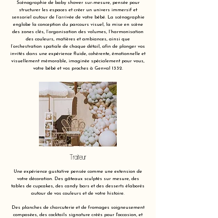
Scénographie de baby shower sur-mesure, pensée pour
structurer les espaces et créer un univers immersif et
sensoriel autour de l’arrivée de votre bébé. La scénographie
englobe la conception du parcours visuel, la mise en scène
des zones clés, l’organisation des volumes, l’harmonisation
des couleurs, matières et ambiances, ainsi que
l’orchestration spatiale de chaque détail, afin de plonger vos
invités dans une expérience fluide, cohérente, émotionnelle et
visuellement mémorable, imaginée spécialement pour vous,
votre bébé et vos proches à Genval 1332.
Traiteur
Une expérience gustative pensée comme une extension de
votre décoration. Des gâteaux sculptés sur mesure, des
tables de cupcakes, des candy bars et des desserts élaborés
autour de vos couleurs et de votre histoire.
Des planches de charcuterie et de fromages soigneusement
composées, des cocktails signature créés pour l'occasion, et