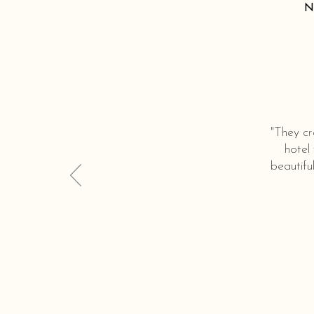
N
"They cr
hotel
beautifu