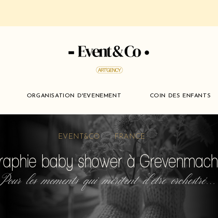
ORGANISATION D'EVENEMENT
COIN DES ENFANTS
EVENT&CO FRANCE
raphie baby shower à Grevenmach
Pour les moments qui méritent d'etre orchestré...