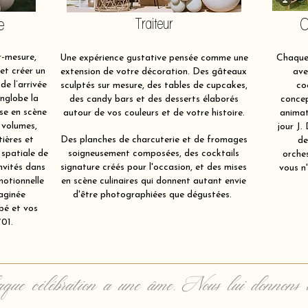
e
Traiteur
O
-mesure,
Une expérience gustative pensée comme une
Chaque 
et créer un
extension de votre décoration. Des gâteaux
ave
de l’arrivée
sculptés sur mesure, des tables de cupcakes,
co
nglobe la
des candy bars et des desserts élaborés
concep
ise en scène
autour de vos couleurs et de votre histoire.
animat
 volumes,
jour J.
tières et
Des planches de charcuterie et de fromages
de
 spatiale de
soigneusement composées, des cocktails
orche
nvités dans
signature créés pour l'occasion, et des mises
vous n'
motionnelle
en scène culinaires qui donnent autant envie
aginée
d'être photographiées que dégustées.
bé et vos
01.
que célébration a une âme. Nous lui donnons 