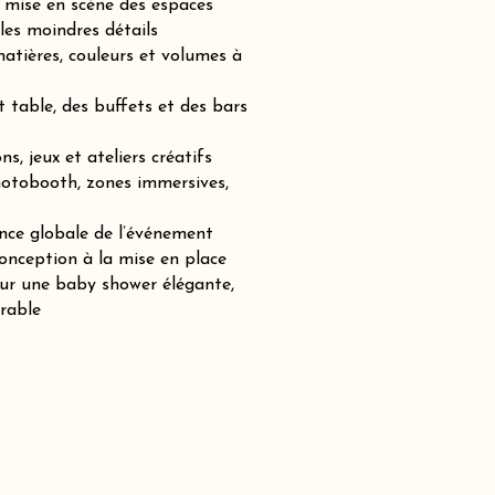
mise en scène des espaces
les moindres détails
atières, couleurs et volumes à
t table, des buffets et des bars
s, jeux et ateliers créatifs
hotobooth, zones immersives,
nce globale de l’événement
nception à la mise en place
our une baby shower élégante,
rable