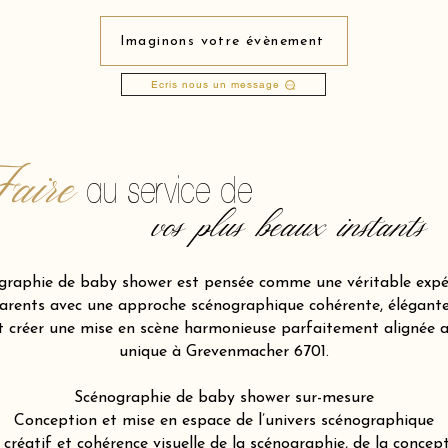
Imaginons votre évènement
Ecris nous un message
aire
au service de
vos plus beaux instants
raphie de baby shower est pensée comme une véritable expér
ents avec une approche scénographique cohérente, élégante et
et créer une mise en scène harmonieuse parfaitement alignée 
unique à Grevenmacher 6701.
Scénographie de baby shower sur-mesure
Conception et mise en espace de l’univers scénographique
atif et cohérence visuelle de la scénographie, de la concepti