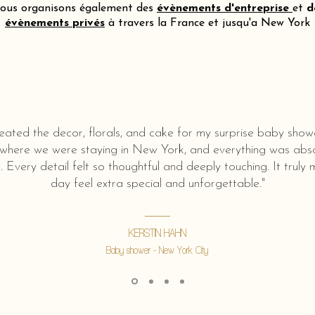
ous organisons également des
évènements d'entreprise
et
d
évènements privés
à travers la France et jusqu'a New York
eated the decor, florals, and cake for my surprise baby show
 where we were staying in New York, and everything was abso
l. Every detail felt so thoughtful and deeply touching. It truly
day feel extra special and unforgettable."
KERSTIN HAHN
Baby shower - New York City