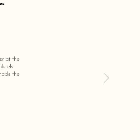
es
er at the
lutely
 made the