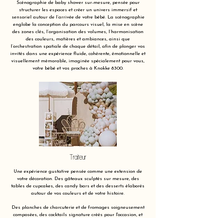
Scénographie de baby shower sur-mesure, pensée pour
structurer les espaces et créer un univers immersif et
sensoriel autour de l’arrivée de votre bébé. La scénographie
englobe la conception du parcours visuel, la mise en scène
des zones clés, l’organisation des volumes, l’harmonisation
des couleurs, matières et ambiances, ainsi que
l’orchestration spatiale de chaque détail, afin de plonger vos
invités dans une expérience fluide, cohérente, émotionnelle et
visuellement mémorable, imaginée spécialement pour vous,
votre bébé et vos proches à Knokke 8300.
Traiteur
Une expérience gustative pensée comme une extension de
votre décoration. Des gâteaux sculptés sur mesure, des
tables de cupcakes, des candy bars et des desserts élaborés
autour de vos couleurs et de votre histoire.
Des planches de charcuterie et de fromages soigneusement
composées, des cocktails signature créés pour l'occasion, et