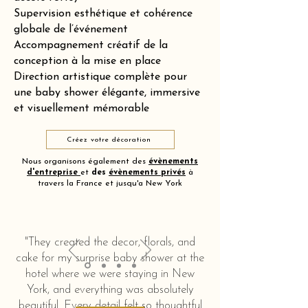
Supervision esthétique et cohérence
globale de l’événement
Accompagnement créatif de la
conception à la mise en place
Direction artistique complète pour
une baby shower élégante, immersive
et visuellement mémorable
Créez votre décoration
Nous organisons également des
évènements
d'entreprise
et
des
évènements privés
à
travers la France et jusqu'a New York
"They created the decor, florals, and
cake for my surprise baby shower at the
hotel where we were staying in New
York, and everything was absolutely
beautiful. Every detail felt so thoughtful