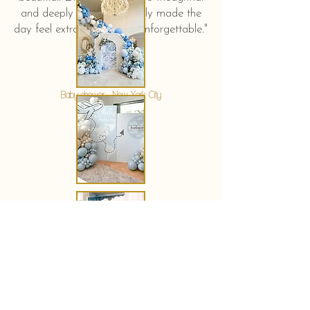
and deeply touching. It truly made the
day feel extra special and unforgettable."
KERSTIN HAHN
Baby shower - New York City