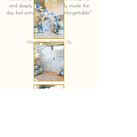
and deeply touching. It truly made the
day feel extra special and unforgettable."
KERSTIN HAHN
Baby shower - New York City