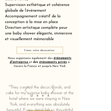
Supervision esthétique et cohérence
globale de l’événement
Accompagnement créatif de la
conception à la mise en place
Direction artistique complète pour
une baby shower élégante, immersive
et visuellement mémorable
Créez votre décoration
Nous organisons également des
évènements
d'entreprise
et
des
évènements privés
à
travers la France et jusqu'a New York
"They created the decor, florals, and
cake for my surprise baby shower at the
hotel where we were staying in New
York, and everything was absolutely
beautiful. Every detail felt so thoughtful