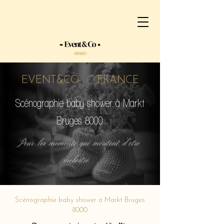
EVENT&CO FRANCE
Scénographie baby shower à Markt
Bruges 8000
Pour les moments qui méritent d'etre
orchestré...
Scénographie baby shower à Markt Bruges
8000