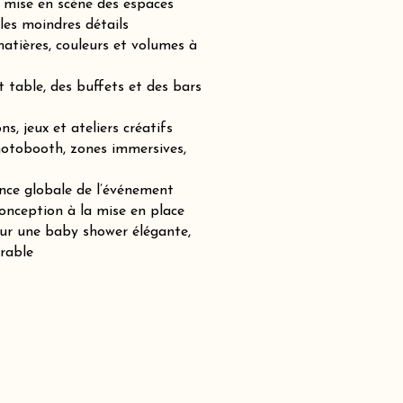
mise en scène des espaces
les moindres détails
atières, couleurs et volumes à
t table, des buffets et des bars
s, jeux et ateliers créatifs
hotobooth, zones immersives,
nce globale de l’événement
nception à la mise en place
our une baby shower élégante,
rable