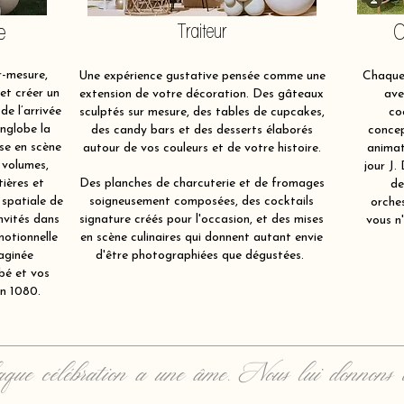
e
Traiteur
O
-mesure,
Une expérience gustative pensée comme une
Chaque 
et créer un
extension de votre décoration. Des gâteaux
ave
de l’arrivée
sculptés sur mesure, des tables de cupcakes,
co
nglobe la
des candy bars et des desserts élaborés
concep
ise en scène
autour de vos couleurs et de votre histoire.
animat
 volumes,
jour J.
tières et
Des planches de charcuterie et de fromages
de
 spatiale de
soigneusement composées, des cocktails
orche
nvités dans
signature créés pour l'occasion, et des mises
vous n'
motionnelle
en scène culinaires qui donnent autant envie
aginée
d'être photographiées que dégustées.
bé et vos
n 1080.
que célébration a une âme. Nous lui donnons 