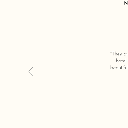
N
"They cr
hotel
beautifu