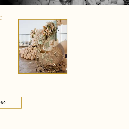
0
080