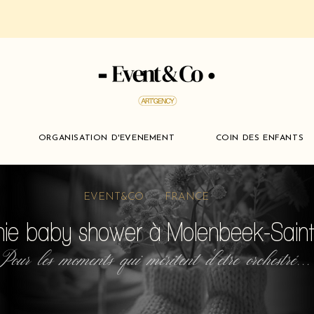
ORGANISATION D'EVENEMENT
COIN DES ENFANTS
EVENT&CO FRANCE
ie baby shower à Molenbeek-Sain
Pour les moments qui méritent d'etre orchestré...