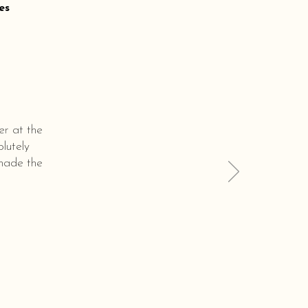
es
er at the
lutely
 made the