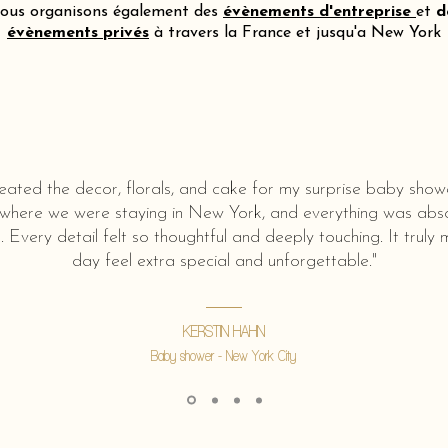
ous organisons également des
évènements d'entreprise
et
d
évènements privés
à travers la France et jusqu'a New York
eated the decor, florals, and cake for my surprise baby show
 where we were staying in New York, and everything was abso
l. Every detail felt so thoughtful and deeply touching. It truly
day feel extra special and unforgettable."
KERSTIN HAHN
Baby shower - New York City