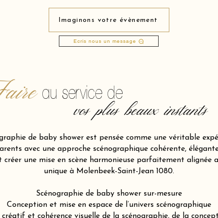
Imaginons votre évènement
Ecris nous un message
aire
au service de
vos plus beaux instants
raphie de baby shower est pensée comme une véritable expér
ents avec une approche scénographique cohérente, élégante et
et créer une mise en scène harmonieuse parfaitement alignée 
unique à Molenbeek-Saint-Jean 1080.
Scénographie de baby shower sur-mesure
Conception et mise en espace de l’univers scénographique
atif et cohérence visuelle de la scénographie, de la concepti